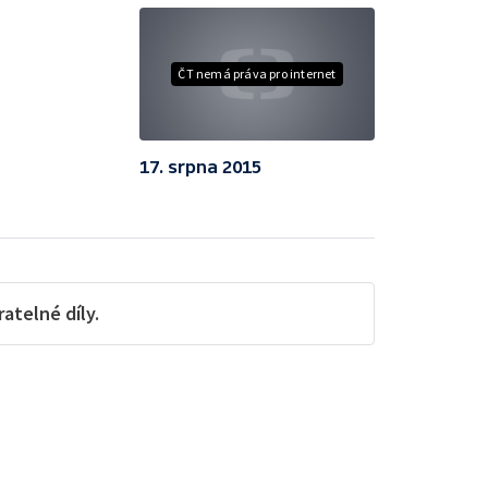
ČT nemá práva pro internet
17. srpna 2015
telné díly.