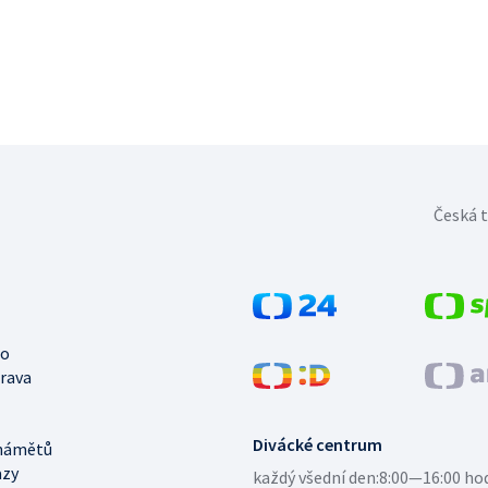
Česká t
no
trava
Divácké centrum
námětů
azy
každý všední den:
8:00—16:00 ho