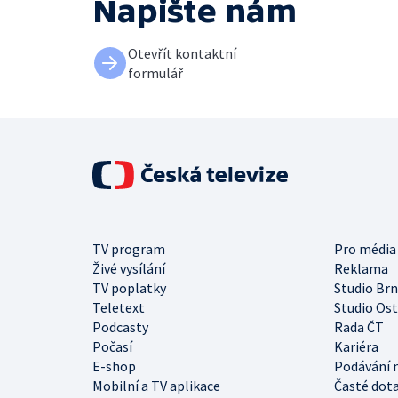
Napište nám
Otevřít kontaktní
formulář
TV program
Pro média
Živé vysílání
Reklama
TV poplatky
Studio Br
Teletext
Studio Os
Podcasty
Rada ČT
Počasí
Kariéra
E-shop
Podávání 
Mobilní a TV aplikace
Časté dot