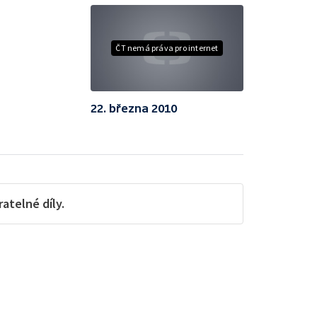
ČT nemá práva pro internet
22. března 2010
telné díly.