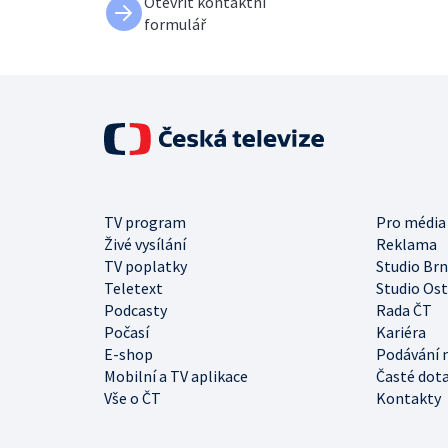
Otevřít kontaktní
formulář
TV program
Pro média
Živé vysílání
Reklama
TV poplatky
Studio Br
Teletext
Studio Os
Podcasty
Rada ČT
Počasí
Kariéra
E-shop
Podávání 
Mobilní a TV aplikace
Časté dot
Vše o ČT
Kontakty