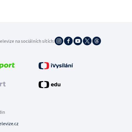
elevize na sociálních sítích:
din
levize.cz