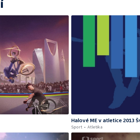
í
Halové ME v atletice 2013 
Sport
Atletika