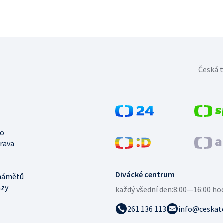
Česká t
no
trava
Divácké centrum
námětů
azy
každý všední den:
8:00—16:00 ho
261 136 113
info@ceskate