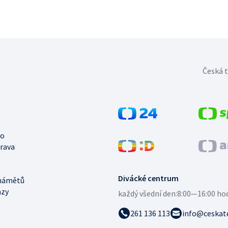
Česká t
no
trava
Divácké centrum
námětů
azy
každý všední den:
8:00—16:00 ho
261 136 113
info@ceskate