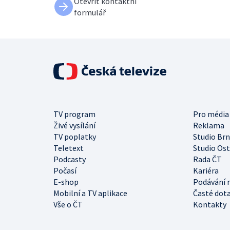
Otevřít kontaktní
formulář
TV program
Pro média
Živé vysílání
Reklama
TV poplatky
Studio Br
Teletext
Studio Os
Podcasty
Rada ČT
Počasí
Kariéra
E-shop
Podávání 
Mobilní a TV aplikace
Časté dot
Vše o ČT
Kontakty