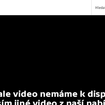
e video nemáme k dispoz
ím jiné video z naší nab