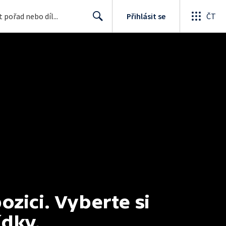
Přihlásit se
ČT
Search
ici. Vyberte si 
ídky.