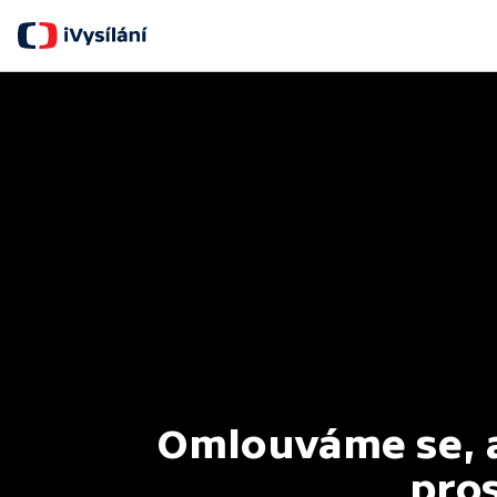
Omlouváme se, al
pros