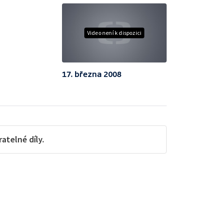
Video není k dispozici
17. března 2008
telné díly.