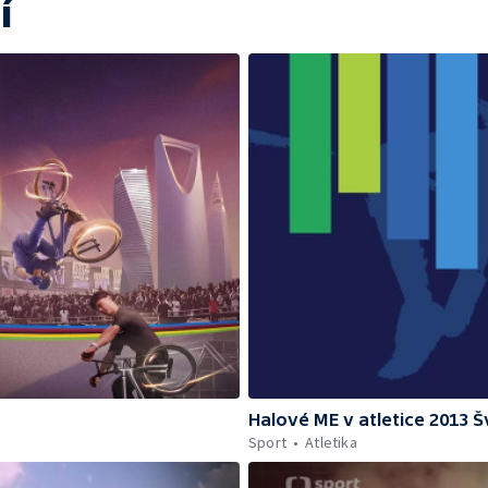
í
Halové ME v atletice 2013 
Sport
Atletika