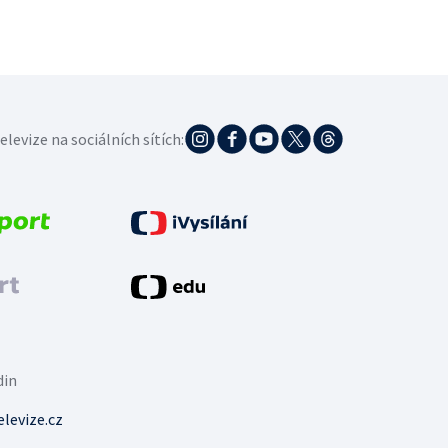
elevize na sociálních sítích:
din
levize.cz