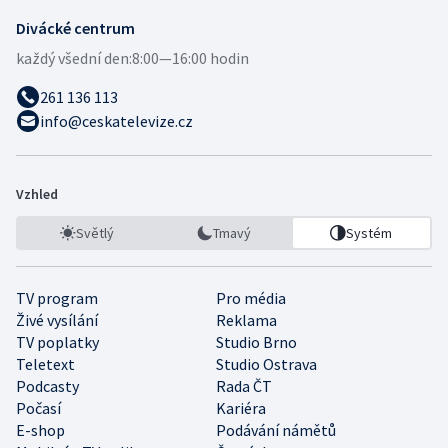
Divácké centrum
každý všední den:
8:00—16:00 hodin
261 136 113
info@ceskatelevize.cz
Vzhled
Světlý
Tmavý
Systém
TV program
Pro média
Živé vysílání
Reklama
TV poplatky
Studio Brno
Teletext
Studio Ostrava
Podcasty
Rada ČT
Počasí
Kariéra
E-shop
Podávání námětů