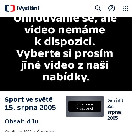
Omlouváme se, ale 
Close
Search
video nemáme 
k dispozici. 
Vyberte si prosím 
jiné video z naší 
nabídky.
Sport ve světě
Další díl
Video není
15. srpna 2005
22.
k dispozici
srpna
2005
Obsah dílu
Vyrobeno
2005
•
Česko