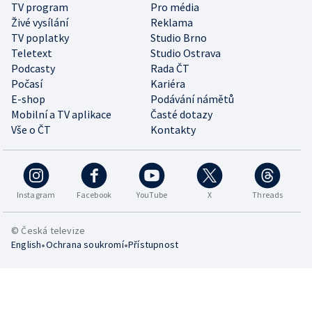
TV program
Pro média
Živé vysílání
Reklama
TV poplatky
Studio Brno
Teletext
Studio Ostrava
Podcasty
Rada ČT
Počasí
Kariéra
E-shop
Podávání námětů
Mobilní a TV aplikace
Časté dotazy
Vše o ČT
Kontakty
Instagram
Facebook
YouTube
X
Threads
© Česká televize
•
•
English
Ochrana soukromí
Přístupnost