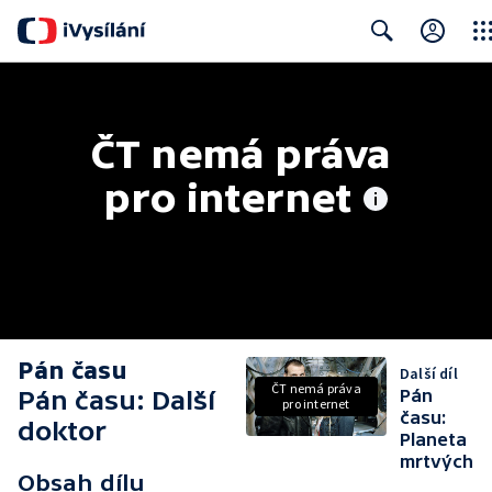
Clos
Search
ČT nemá práva 
pro internet
Pán času
Další díl
ČT nemá práva
Pán času: Další
Pán
pro internet
času:
doktor
Planeta
mrtvých
Obsah dílu