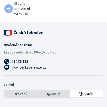
Otevřít
kontaktní
formulář
Divácké centrum
každý všední den:
8:00—16:00 hodin
261 136 113
info@ceskatelevize.cz
Vzhled
Světlý
Tmavý
Systém