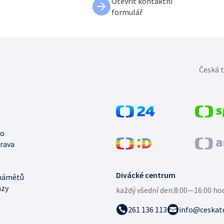
Otevřít kontaktní
formulář
Česká t
no
trava
Divácké centrum
námětů
azy
každý všední den:
8:00—16:00 ho
261 136 113
info@ceskate