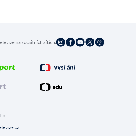
elevize na sociálních sítích:
din
levize.cz