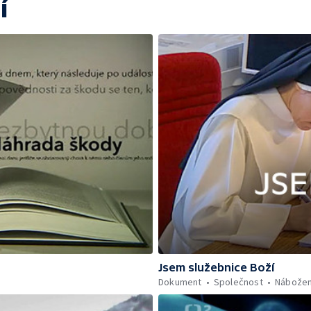
í
Jsem služebnice Boží
Dokument
Společnost
Nábožen