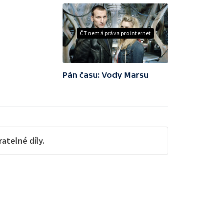
ČT nemá práva pro internet
Pán času: Vody Marsu
telné díly.