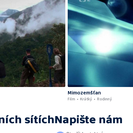
Mimozemšťan
Film
Krátký
Rodinný
ních sítích
Napište nám