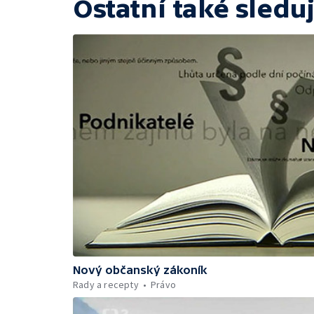
Ostatní také sleduj
Nový občanský zákoník
Rady a recepty
Právo