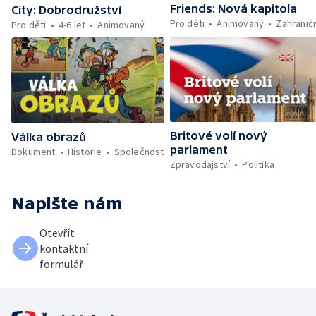
Friends: Nová kapitola
City: Dobrodružství
Pro děti
Animovaný
Zahranič
Pro děti
4-6 let
Animovaný
Britové volí nový
Válka obrazů
parlament
Dokument
Historie
Společnost
Zpravodajství
Politika
Napište nám
Otevřít
kontaktní
formulář