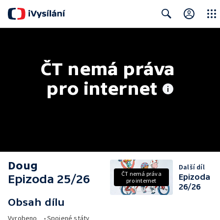
Close
Search
ČT nemá práva 
pro internet
Doug
Další díl
ČT nemá práva
Epizoda 25/26
Epizoda
pro internet
26/26
Obsah dílu
Vyrobeno
•
Spojené státy