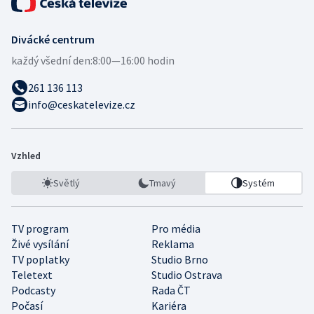
Divácké centrum
každý všední den:
8:00—16:00 hodin
261 136 113
info@ceskatelevize.cz
Vzhled
Světlý
Tmavý
Systém
TV program
Pro média
Živé vysílání
Reklama
TV poplatky
Studio Brno
Teletext
Studio Ostrava
Podcasty
Rada ČT
Počasí
Kariéra