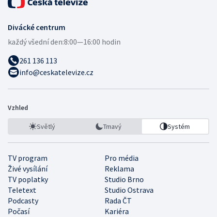
Divácké centrum
každý všední den:
8:00—16:00 hodin
261 136 113
info@ceskatelevize.cz
Vzhled
Světlý
Tmavý
Systém
TV program
Pro média
Živé vysílání
Reklama
TV poplatky
Studio Brno
Teletext
Studio Ostrava
Podcasty
Rada ČT
Počasí
Kariéra