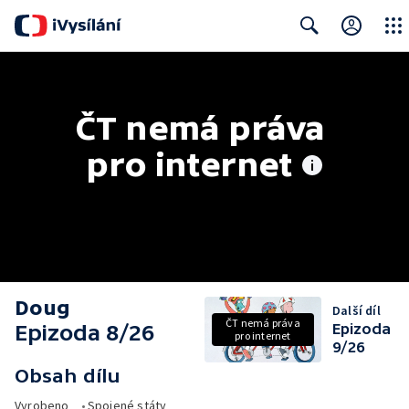
Close
Search
ČT nemá práva 
pro internet
Doug
Další díl
ČT nemá práva
Epizoda 8/26
Epizoda
pro internet
9/26
Obsah dílu
Vyrobeno
•
Spojené státy