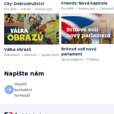
Friends: Nová kapitola
City: Dobrodružství
Pro děti
Animovaný
Zahranič
Pro děti
4-6 let
Animovaný
Britové volí nový
Válka obrazů
parlament
Dokument
Historie
Společnost
Zpravodajství
Politika
Napište nám
Otevřít
kontaktní
formulář