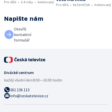
Pro děti
2-4 roky
Animovaný
Pro děti
Večerníček
Animovaný
Napište nám
Otevřít
kontaktní
formulář
Divácké centrum
každý všední den:
8:00—16:00 hodin
261 136 113
info@ceskatelevize.cz