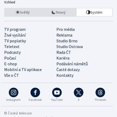
Vzhled
Světlý
Tmavý
Systém
TV program
Pro média
Živé vysílání
Reklama
TV poplatky
Studio Brno
Teletext
Studio Ostrava
Podcasty
Rada ČT
Počasí
Kariéra
E-shop
Podávání námětů
Mobilní a TV aplikace
Časté dotazy
Vše o ČT
Kontakty
Instagram
Facebook
YouTube
X
Threads
© Česká televize