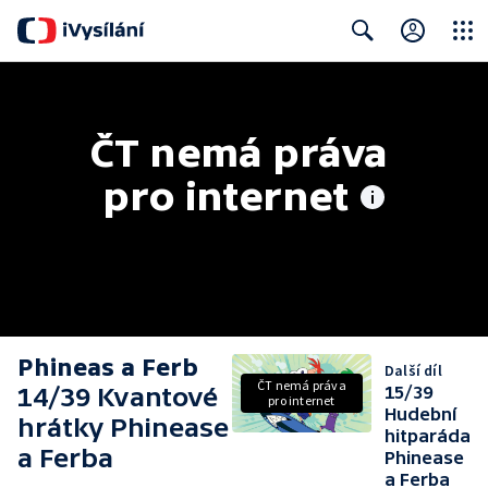
Close
Search
ČT nemá práva 
pro internet
Phineas a Ferb
Další díl
ČT nemá práva
14/39 Kvantové
15/39
pro internet
Hudební
hrátky Phinease
hitparáda
a Ferba
Phinease
a Ferba