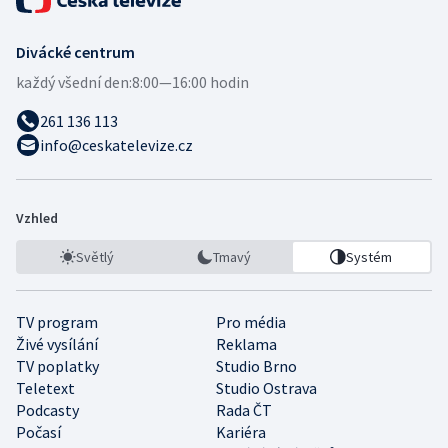
Divácké centrum
každý všední den:
8:00—16:00 hodin
261 136 113
info@ceskatelevize.cz
Vzhled
Světlý
Tmavý
Systém
TV program
Pro média
Živé vysílání
Reklama
TV poplatky
Studio Brno
Teletext
Studio Ostrava
Podcasty
Rada ČT
Počasí
Kariéra