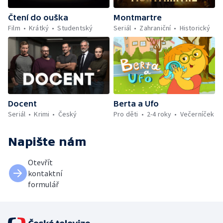
Čtení do ouška
Montmartre
Film
Krátký
Studentský
Seriál
Zahraniční
Historický
Docent
Berta a Ufo
Seriál
Krimi
Český
Pro děti
2-4 roky
Večerníček
Napište nám
Otevřít
kontaktní
formulář