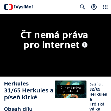
Close
Search
ČT nemá práva 
pro internet
Herkules
Další díl
ČT nemá práva
31/65 Herkules a
32/65
pro internet
Herkules
píseň Kirké
a
Trójská
Obsah dílu
válka