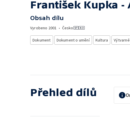
František Kupka -
Obsah dílu
Vyrobeno
2001
•
Česko
Dokument
Dokument o umění
Kultura
Výtvarné
Přehled dílů
O