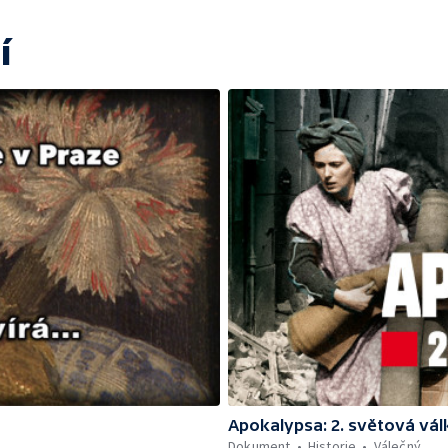
í
Apokalypsa: 2. světová vál
Dokument
Historie
Válečný