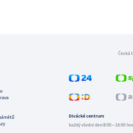
Česká t
no
trava
Divácké centrum
námětů
azy
každý všední den:
8:00—16:00 ho