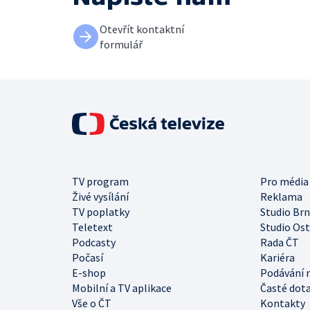
Otevřít kontaktní
formulář
TV program
Pro média
Živé vysílání
Reklama
TV poplatky
Studio Br
Teletext
Studio Os
Podcasty
Rada ČT
Počasí
Kariéra
E-shop
Podávání 
Mobilní a TV aplikace
Časté dot
Vše o ČT
Kontakty