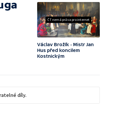
fuga
ČT nemá práva pro internet
Václav Brožík - Mistr Jan
Hus před koncilem
Kostnickým
telné díly.