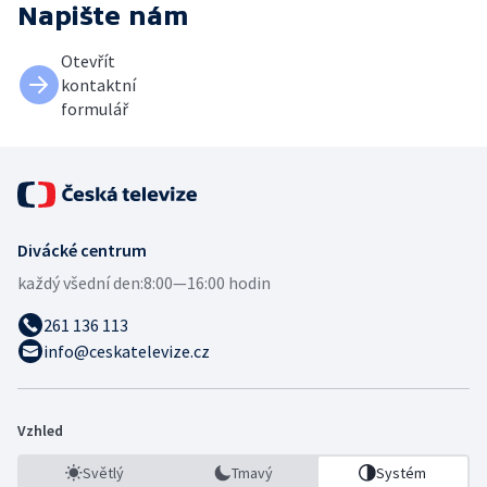
Napište nám
Otevřít
kontaktní
formulář
Divácké centrum
každý všední den:
8:00—16:00 hodin
261 136 113
info@ceskatelevize.cz
Vzhled
Světlý
Tmavý
Systém