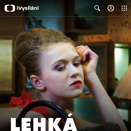
Close
Search