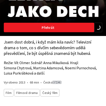
Přehrát
Jsem dost dobrá, i když mám kila navíc? Televizní
drama o tom, co s dívčím sebevědomím udělá
přesvědčení, že být úspěšná znamená být hubená.
Režie: Vít Olmer. Scénář: Anna Mikulková. Hrají:
Simona Chytrová, Martina Adamcová, Noemi Purnochová,
Luisa Purkrábková a další.
Vyrobeno
2013
•
68 min
•
Česko
Film
Filmové drama
Český film