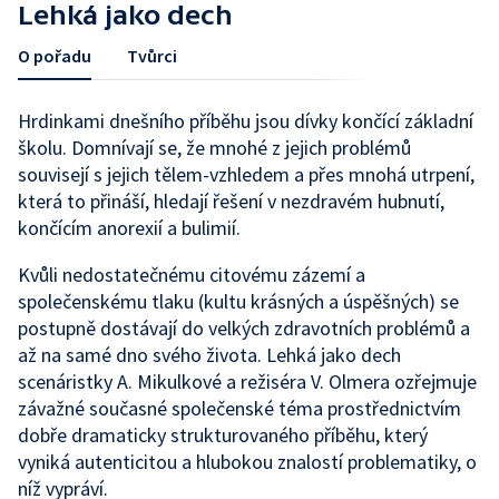
Lehká jako dech
O pořadu
Tvůrci
Hrdinkami dnešního příběhu jsou dívky končící základní
školu. Domnívají se, že mnohé z jejich problémů
souvisejí s jejich tělem-vzhledem a přes mnohá utrpení,
která to přináší, hledají řešení v nezdravém hubnutí,
končícím anorexií a bulimií.
Kvůli nedostatečnému citovému zázemí a
společenskému tlaku (kultu krásných a úspěšných) se
postupně dostávají do velkých zdravotních problémů a
až na samé dno svého života. Lehká jako dech
scenáristky A. Mikulkové a režiséra V. Olmera ozřejmuje
závažné současné společenské téma prostřednictvím
dobře dramaticky strukturovaného příběhu, který
vyniká autenticitou a hlubokou znalostí problematiky, o
níž vypráví.