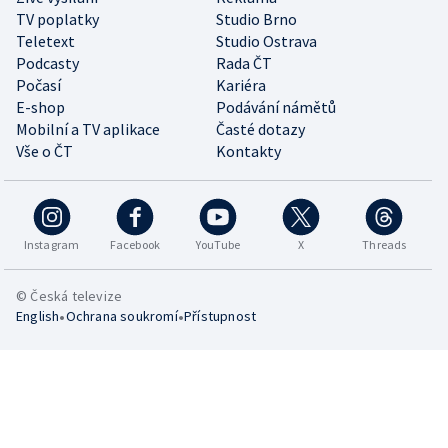
TV poplatky
Studio Brno
Teletext
Studio Ostrava
Podcasty
Rada ČT
Počasí
Kariéra
E-shop
Podávání námětů
Mobilní a TV aplikace
Časté dotazy
Vše o ČT
Kontakty
Instagram
Facebook
YouTube
X
Threads
© Česká televize
•
•
English
Ochrana soukromí
Přístupnost