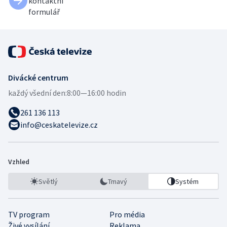
kontaktní
formulář
Divácké centrum
každý všední den:
8:00—16:00 hodin
261 136 113
info@ceskatelevize.cz
Vzhled
Světlý
Tmavý
Systém
TV program
Pro média
Živé vysílání
Reklama