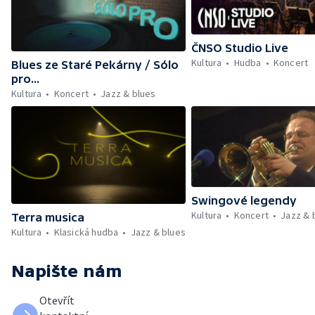
ČNSO Studio Live
Kultura
Hudba
Koncert
Blues ze Staré Pekárny / Sólo
pro...
Kultura
Koncert
Jazz & blues
Swingové legendy
Kultura
Koncert
Jazz & 
Terra musica
Kultura
Klasická hudba
Jazz & blues
Napište nám
Otevřít