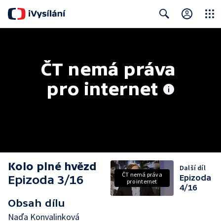
Close
Search
ČT nemá práva 
pro internet
Kolo plné hvězd
Další díl
ČT nemá práva
Epizoda 3/16
Epizoda
pro internet
4/16
Obsah dílu
Naďa Konvalinková