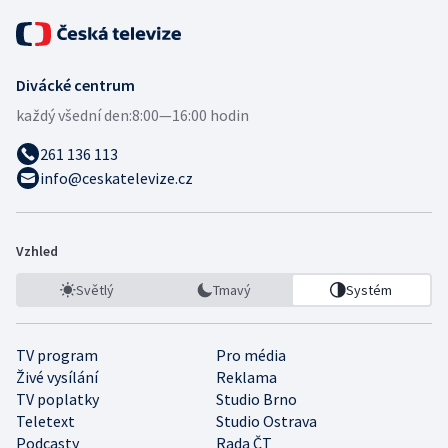
Divácké centrum
každý všední den:
8:00—16:00 hodin
261 136 113
info@ceskatelevize.cz
Vzhled
Světlý
Tmavý
Systém
TV program
Pro média
Živé vysílání
Reklama
TV poplatky
Studio Brno
Teletext
Studio Ostrava
Podcasty
Rada ČT