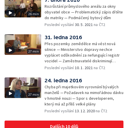
Rozrůstání průmyslového areálu za okny
obyvatel obce — Problematický zápis dítěte
26 min
do matriky — Podmáčený bytový dům
Poslední vysílání
30. 5. 2021
na ČT2
31. ledna 2016
Přes pozemky zemědělce má vést nová
silnice — Ministerstvo dopravy nechce
27 min
vyplácet odškodnění za nefungující registr
vozidel — Zaměstnavatelé diskriminují
osoby starší padesáti let
Poslední vysílání
10. 1. 2021
na ČT2
24. ledna 2016
Chyba při majetkovém vyrovnání bývalých
manželů — Požadavek na mimořádnou dávku
27 min
v hmotné nouzi — Spor s developerem,
který má až příliš velké plány
Poslední vysílání
13. 12. 2020
na ČT2
Dalších 10 dílů