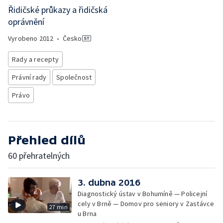
Řidičské průkazy a řidičská
oprávnění
Vyrobeno
2012
•
Česko
Rady a recepty
Právní rady
Společnost
Právo
Přehled dílů
60 přehratelných
3. dubna 2016
Diagnostický ústav v Bohumíně — Policejní
cely v Brně — Domov pro seniory v Zastávce
27 min
u Brna