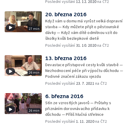
Poslední vysílání
12. 12. 2020
na ČT2
20. března 2016
Když vám u domu má vyrůst velká dopravní
stavba — Kdy můžete přijít o pěstounské
27 min
dávky — Když vám dítě odmítnou vzít do
školky kvůli bezlepkové dietě
Poslední vysílání
31. 10. 2020
na ČT2
13. března 2016
Devastace přístupové cesty kvůli stavbě —
Nezhodnocení péče při výpočtu důchodu —
26 min
Podivné značení zákazu vjezdu
Poslední vysílání
23. 7. 2021
na ČT2
6. března 2016
Stín ze vzrostlých javorů — Průtahy s
přiznáním dorovnávacího přídavku k
26 min
důchodu — Příliš hlučná střelnice
Poslední vysílání
1. 11. 2020
na ČT2