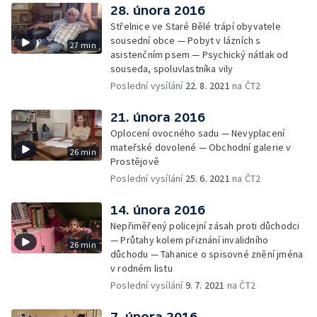
28. února 2016
Střelnice ve Staré Bělé trápí obyvatele
sousední obce — Pobyt v lázních s
27 min
asistenčním psem — Psychický nátlak od
souseda, spoluvlastníka vily
Poslední vysílání
22. 8. 2021
na ČT2
21. února 2016
Oplocení ovocného sadu — Nevyplacení
mateřské dovolené — Obchodní galerie v
26 min
Prostějově
Poslední vysílání
25. 6. 2021
na ČT2
14. února 2016
Nepřiměřený policejní zásah proti důchodci
— Průtahy kolem přiznání invalidního
26 min
důchodu — Tahanice o spisovné znění jména
v rodném listu
Poslední vysílání
9. 7. 2021
na ČT2
7. února 2016