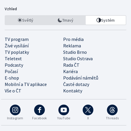
Vzhled
Světlý
Tmavý
Systém
TV program
Pro média
Živé vysílání
Reklama
TV poplatky
Studio Brno
Teletext
Studio Ostrava
Podcasty
Rada ČT
Počasí
Kariéra
E-shop
Podávání námětů
Mobilní a TV aplikace
Časté dotazy
Vše o ČT
Kontakty
Instagram
Facebook
YouTube
X
Threads