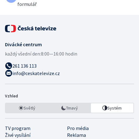
formulář
Divácké centrum
každý všední den:
8:00—16:00 hodin
261 136 113
info@ceskatelevize.cz
Vzhled
Světlý
Tmavý
Systém
TV program
Pro média
Živé vysílání
Reklama