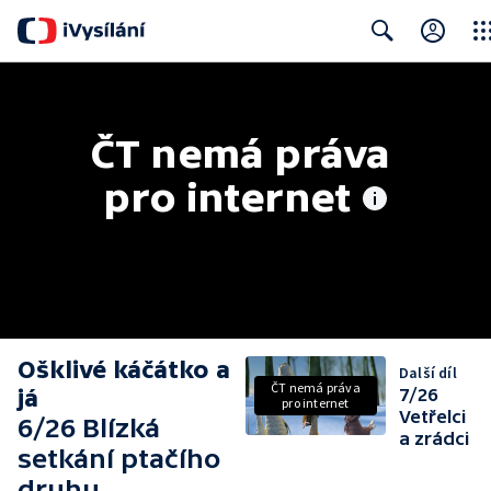
Clos
Search
ČT nemá práva 
pro internet
Ošklivé káčátko a
Další díl
ČT nemá práva
já
7/26
pro internet
Vetřelci
6/26 Blízká
a zrádci
setkání ptačího
druhu