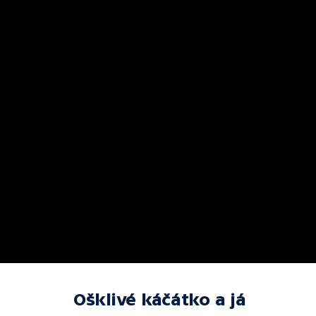
Ošklivé káčátko a já