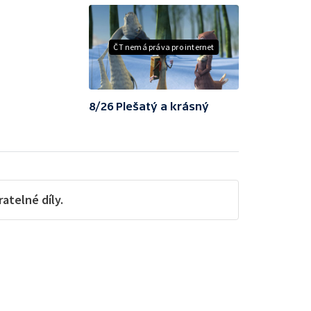
ČT nemá práva pro internet
8/26 Plešatý a krásný
telné díly.