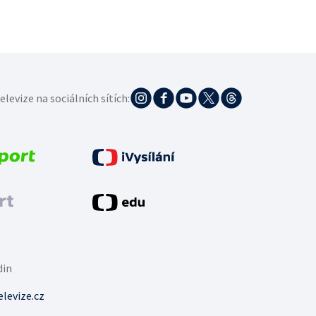
elevize na sociálních sítích:
din
levize.cz