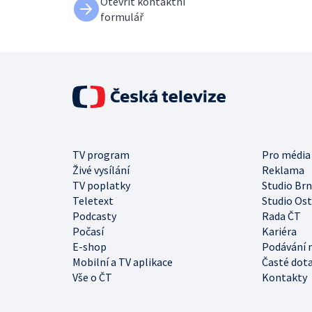
Otevřít kontaktní
formulář
TV program
Pro média
Živé vysílání
Reklama
TV poplatky
Studio Br
Teletext
Studio Os
Podcasty
Rada ČT
Počasí
Kariéra
E-shop
Podávání 
Mobilní a TV aplikace
Časté dot
Vše o ČT
Kontakty