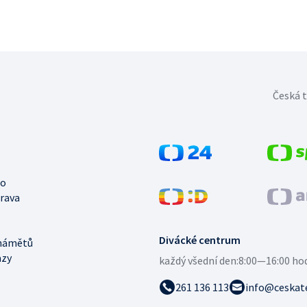
Česká t
no
trava
Divácké centrum
námětů
azy
každý všední den:
8:00—16:00 ho
261 136 113
info@ceskate