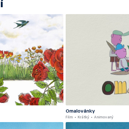
í
Omalovánky
Film
Krátký
Animovaný