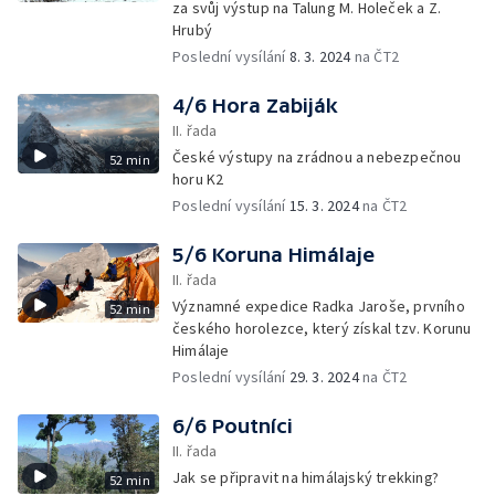
za svůj výstup na Talung M. Holeček a Z.
Hrubý
Poslední vysílání
8. 3. 2024
na ČT2
4/6 Hora Zabiják
II. řada
České výstupy na zrádnou a nebezpečnou
52 min
horu K2
Poslední vysílání
15. 3. 2024
na ČT2
5/6 Koruna Himálaje
II. řada
Významné expedice Radka Jaroše, prvního
52 min
českého horolezce, který získal tzv. Korunu
Himálaje
Poslední vysílání
29. 3. 2024
na ČT2
6/6 Poutníci
II. řada
Jak se připravit na himálajský trekking?
52 min