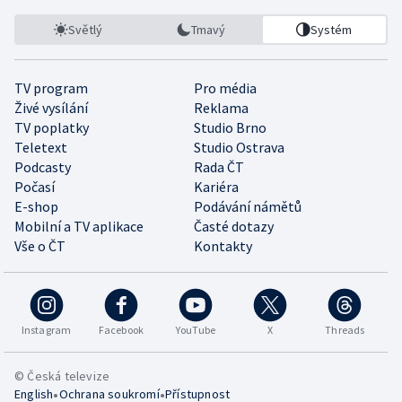
Světlý
Tmavý
Systém
TV program
Pro média
Živé vysílání
Reklama
TV poplatky
Studio Brno
Teletext
Studio Ostrava
Podcasty
Rada ČT
Počasí
Kariéra
E-shop
Podávání námětů
Mobilní a TV aplikace
Časté dotazy
Vše o ČT
Kontakty
Instagram
Facebook
YouTube
X
Threads
© Česká televize
•
•
English
Ochrana soukromí
Přístupnost