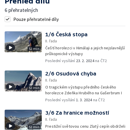
Přehled dílů
6 přehratelných
Pouze přehratelné díly
1/6 Česká stopa
II. řada
Čeští horolezci v Himálaji a jejich nejslavnější
52 min
průkopnické výstupy
Poslední vysílání
23. 2. 2024
na ČT2
2/6 Osudová chyba
II. řada
O tragickém výstupu předního českého
52 min
horolezce Zdeňka Hrubého na Gašerbrum I
Poslední vysílání
1. 3. 2024
na ČT2
3/6 Za hranice možností
II. řada
Prestižní světovou cenu Zlatý cepín obdrželi
52 min