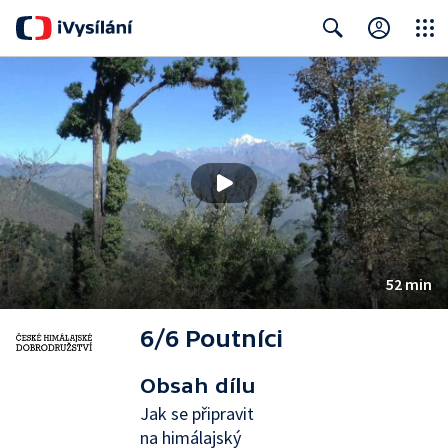
Close
Search
52 min
6/6 Poutníci
Obsah dílu
Jak se připravit
na himálajský