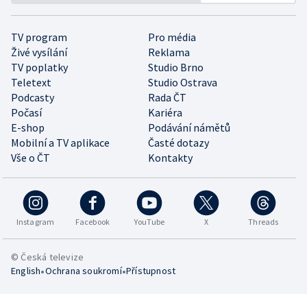
TV program
Pro média
Živé vysílání
Reklama
TV poplatky
Studio Brno
Teletext
Studio Ostrava
Podcasty
Rada ČT
Počasí
Kariéra
E-shop
Podávání námětů
Mobilní a TV aplikace
Časté dotazy
Vše o ČT
Kontakty
Instagram
Facebook
YouTube
X
Threads
© Česká televize
•
•
English
Ochrana soukromí
Přístupnost