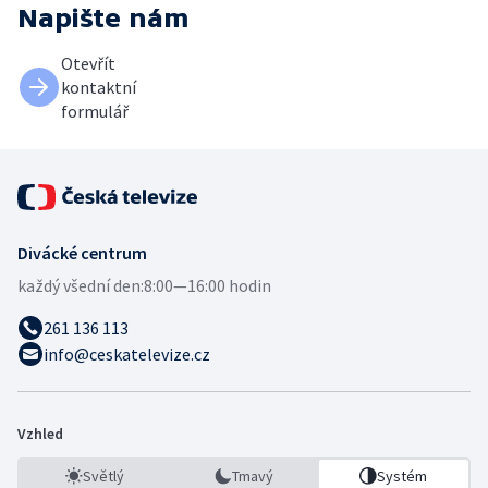
Napište nám
Otevřít
kontaktní
formulář
Divácké centrum
každý všední den:
8:00—16:00 hodin
261 136 113
info@ceskatelevize.cz
Vzhled
Světlý
Tmavý
Systém