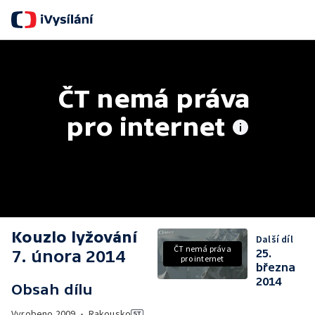
ČT nemá práva 
pro internet
Kouzlo lyžování
Další díl
ČT nemá práva
7. února 2014
25.
pro internet
března
2014
Obsah dílu
Vyrobeno
2009
•
Rakousko