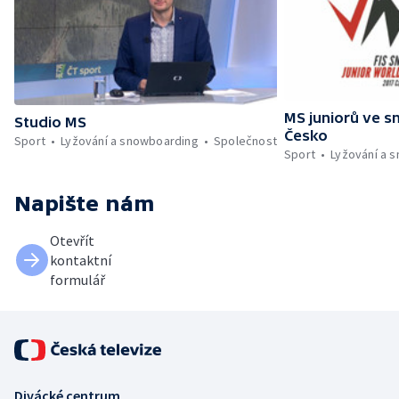
MS juniorů ve 
Studio MS
Česko
Sport
Lyžování a snowboarding
Společnost
Sport
Lyžování a 
Napište nám
Otevřít
kontaktní
formulář
Divácké centrum