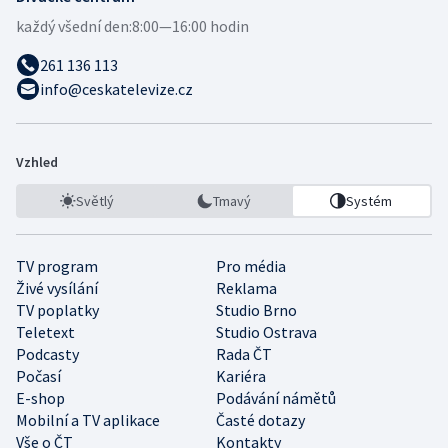
každý všední den:
8:00—16:00 hodin
261 136 113
info@ceskatelevize.cz
Vzhled
Světlý
Tmavý
Systém
TV program
Pro média
Živé vysílání
Reklama
TV poplatky
Studio Brno
Teletext
Studio Ostrava
Podcasty
Rada ČT
Počasí
Kariéra
E-shop
Podávání námětů
Mobilní a TV aplikace
Časté dotazy
Vše o ČT
Kontakty