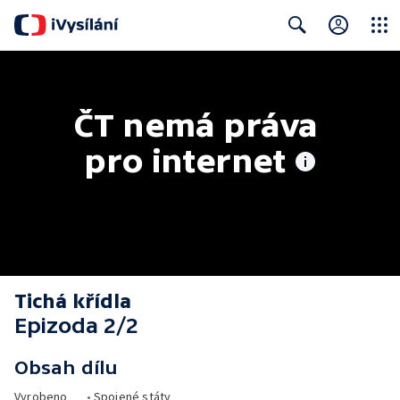
Close
Search
ČT nemá práva 
pro internet
Tichá křídla
Epizoda 2/2
Obsah dílu
Vyrobeno
•
Spojené státy