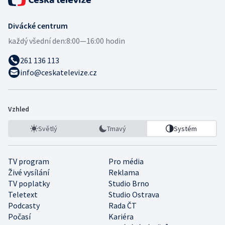
Divácké centrum
každý všední den:
8:00—16:00 hodin
261 136 113
info@ceskatelevize.cz
Vzhled
Světlý
Tmavý
Systém
TV program
Pro média
Živé vysílání
Reklama
TV poplatky
Studio Brno
Teletext
Studio Ostrava
Podcasty
Rada ČT
Počasí
Kariéra