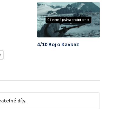
ČT nemá práva pro internet
4/10 Boj o Kavkaz
e
telné díly.