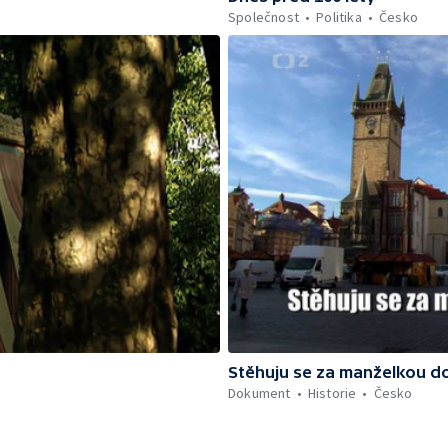
Společnost
Politika
Česko
Stěhuju se za manželkou d
Dokument
Historie
Česko