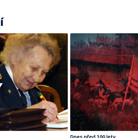
í
Dnes před 100 lety