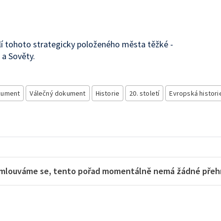
lí tohoto strategicky položeného města těžké -
 a Sověty.
kument
Válečný dokument
Historie
20. století
Evropská histori
mlouváme se, tento pořad momentálně nemá žádné přehra