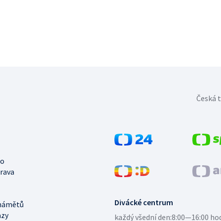
Česká t
no
trava
Divácké centrum
námětů
azy
každý všední den:
8:00—16:00 ho