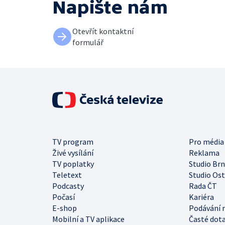
Napište nám
Otevřít kontaktní
formulář
TV program
Pro média
Živé vysílání
Reklama
TV poplatky
Studio Br
Teletext
Studio Os
Podcasty
Rada ČT
Počasí
Kariéra
E-shop
Podávání 
Mobilní a TV aplikace
Časté dot