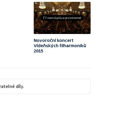
ČT nemá práva pro internet
Novoroční koncert
Vídeňských filharmoniků
2015
telné díly.