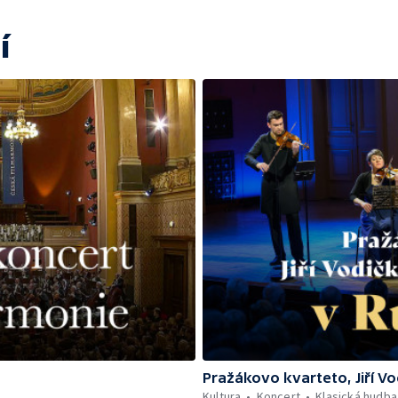
í
Pražákovo kvarteto, Jiří V
Kultura
Koncert
Klasická hudba