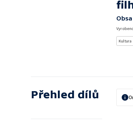
fi
Obsa
Vyroben
Kultura
Přehled dílů
O