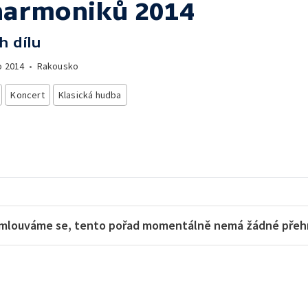
lharmoniků 2014
h dílu
o
2014
•
Rakousko
Koncert
Klasická hudba
mlouváme se, tento pořad momentálně nemá žádné přehra