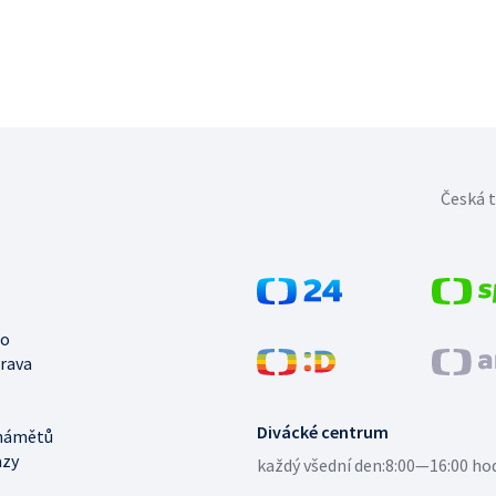
Česká t
no
trava
Divácké centrum
námětů
azy
každý všední den:
8:00—16:00 ho