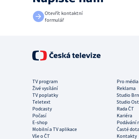
Otevřít kontaktní
formulář
TV program
Pro média
Živé vysílání
Reklama
TV poplatky
Studio Br
Teletext
Studio Os
Podcasty
Rada ČT
Počasí
Kariéra
E-shop
Podávání 
Mobilní a TV aplikace
Časté dot
Vše o ČT
Kontakty