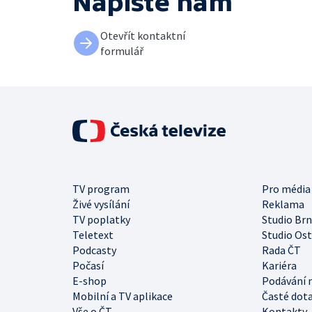
Napište nám
Otevřít kontaktní
formulář
TV program
Pro média
Živé vysílání
Reklama
TV poplatky
Studio Br
Teletext
Studio Os
Podcasty
Rada ČT
Počasí
Kariéra
E-shop
Podávání 
Mobilní a TV aplikace
Časté dot
Vše o ČT
Kontakty