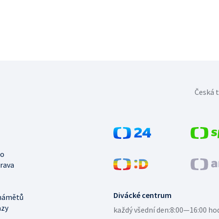
Česká t
no
trava
Divácké centrum
námětů
azy
každý všední den:
8:00—16:00 ho