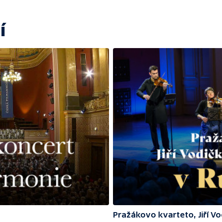
í
Pražákovo kvarteto, Jiří V