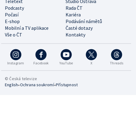
Teletext
Studio Ostrava
Podcasty
Rada ČT
Počasí
Kariéra
E-shop
Podávání námětů
Mobilní a TV aplikace
Časté dotazy
Vše o ČT
Kontakty
Instagram
Facebook
YouTube
X
Threads
© Česká televize
•
•
English
Ochrana soukromí
Přístupnost