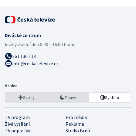
Divácké centrum
každý všední den:
8:00—16:00 hodin
261 136 113
info@ceskatelevize.cz
Vzhled
Světlý
Tmavý
Systém
TV program
Pro média
Živé vysílání
Reklama
TV poplatky
Studio Brno