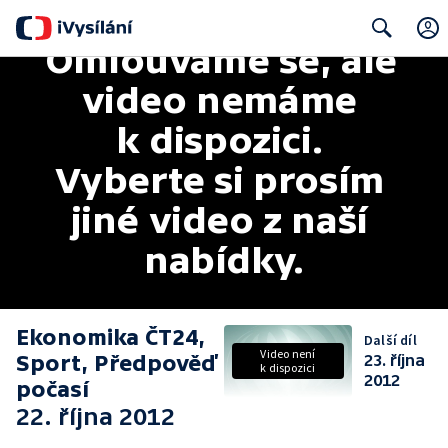
Omlouváme se, ale 
Search
video nemáme 
k dispozici. 
Vyberte si prosím 
jiné video z naší 
nabídky.
Ekonomika ČT24,
Další díl
Video není
Sport, Předpověď
23. října
k dispozici
2012
počasí
22. října 2012