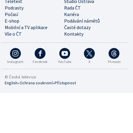
Teletext
Studio Ostrava
Podcasty
Rada ČT
Počasí
Kariéra
E-shop
Podávání námětů
Mobilní a TV aplikace
Časté dotazy
Vše o ČT
Kontakty
Instagram
Facebook
YouTube
X
Threads
© Česká televize
•
•
English
Ochrana soukromí
Přístupnost