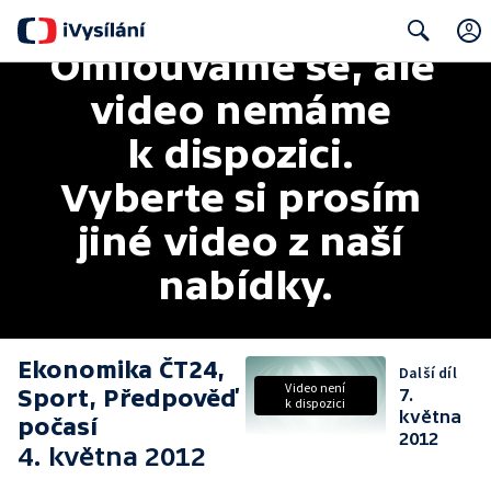
Omlouváme se, ale 
Search
video nemáme 
k dispozici. 
Vyberte si prosím 
jiné video z naší 
nabídky.
Ekonomika ČT24,
Další díl
Video není
Sport, Předpověď
7.
k dispozici
května
počasí
2012
4. května 2012