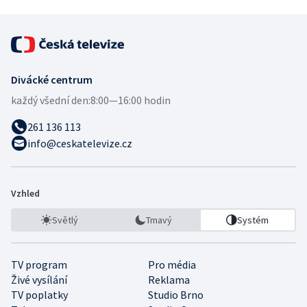
Divácké centrum
každý všední den:
8:00—16:00 hodin
261 136 113
info@ceskatelevize.cz
Vzhled
Světlý
Tmavý
Systém
TV program
Pro média
Živé vysílání
Reklama
TV poplatky
Studio Brno