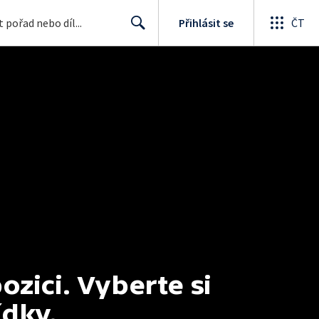
Přihlásit se
ČT
Search
ici. Vyberte si 
ídky.