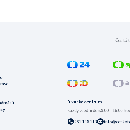
Česká t
no
trava
Divácké centrum
námětů
azy
každý všední den:
8:00—16:00 ho
261 136 113
info@ceskate