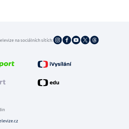
elevize na sociálních sítích:
din
levize.cz