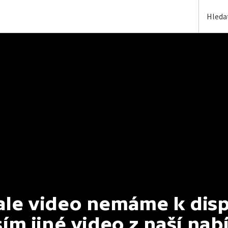
e video nemáme k dispoz
ím jiné video z naší nab