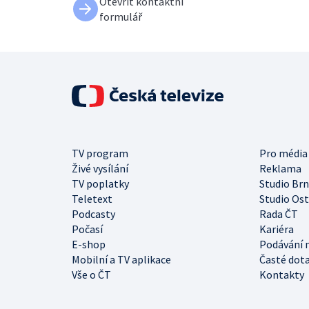
Otevřít kontaktní
formulář
TV program
Pro média
Živé vysílání
Reklama
TV poplatky
Studio Br
Teletext
Studio Os
Podcasty
Rada ČT
Počasí
Kariéra
E-shop
Podávání 
Mobilní a TV aplikace
Časté dot
Vše o ČT
Kontakty