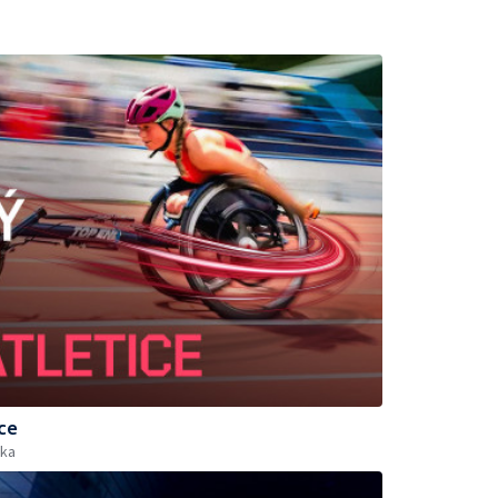
ce
ika