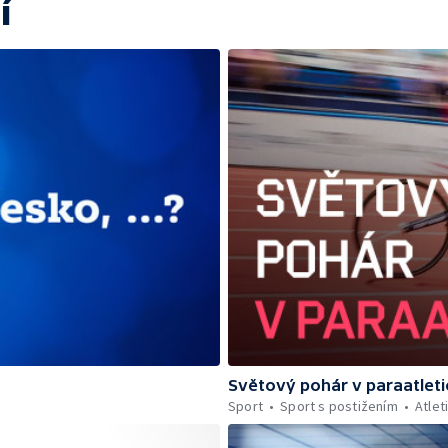
í
Světový pohár v paraatleti
Sport
Sport s postižením
Atlet