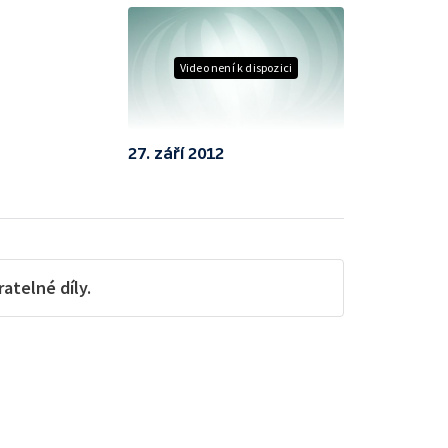
Video není k dispozici
27. září 2012
telné díly.