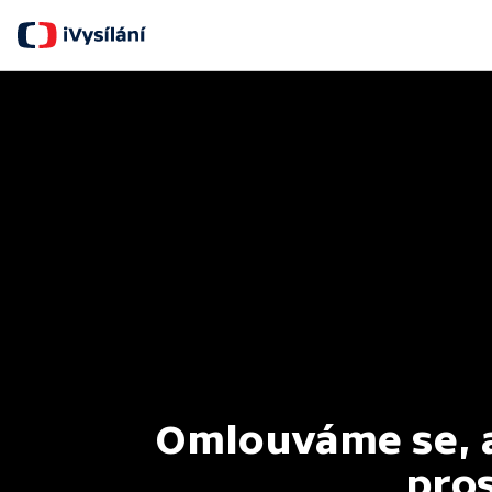
Omlouváme se, al
pros