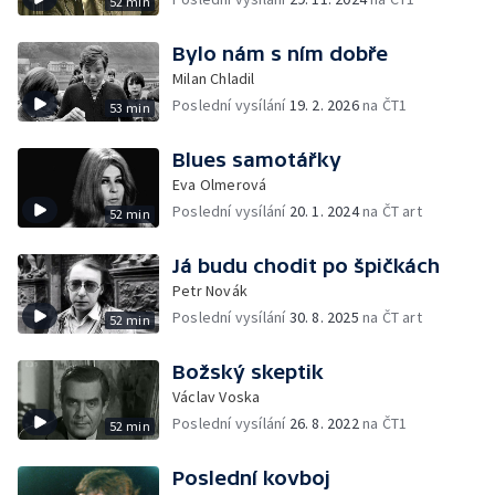
52 min
Bylo nám s ním dobře
Milan Chladil
Poslední vysílání
19. 2. 2026
na ČT1
53 min
Blues samotářky
Eva Olmerová
Poslední vysílání
20. 1. 2024
na ČT art
52 min
Já budu chodit po špičkách
Petr Novák
Poslední vysílání
30. 8. 2025
na ČT art
52 min
Božský skeptik
Václav Voska
Poslední vysílání
26. 8. 2022
na ČT1
52 min
Poslední kovboj