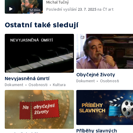
Michal Tučný
Poslední vysílání
23. 7. 2025
na ČT art
52 min
Ostatní také sledují
Obyčejné životy
Nevyjasněná úmrtí
Dokument
Osobnosti
Dokument
Osobnosti
Kultura
Příběhy slavných