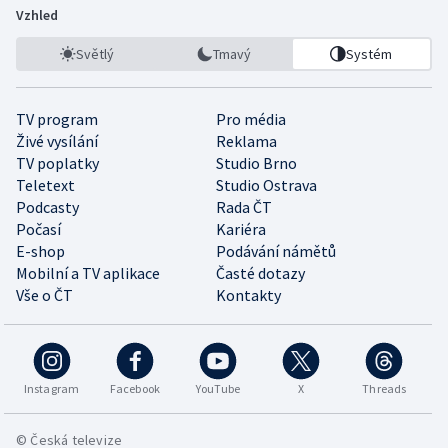
Vzhled
Světlý
Tmavý
Systém
TV program
Pro média
Živé vysílání
Reklama
TV poplatky
Studio Brno
Teletext
Studio Ostrava
Podcasty
Rada ČT
Počasí
Kariéra
E-shop
Podávání námětů
Mobilní a TV aplikace
Časté dotazy
Vše o ČT
Kontakty
Instagram
Facebook
YouTube
X
Threads
© Česká televize