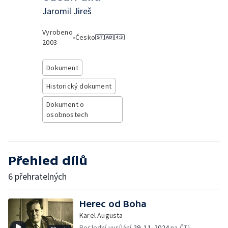
Jaromil Jireš
Vyrobeno
•
Česko
2003
Dokument
Historický dokument
Dokument o
osobnostech
Přehled dílů
6 přehratelných
Herec od Boha
Karel Augusta
Poslední vysílání
29. 11. 2024
na ČT1