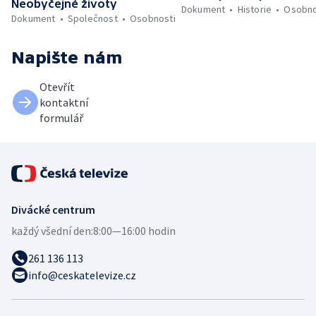
Neobyčejné životy
Dokument
Historie
Osobno
Dokument
Společnost
Osobnosti
Napište nám
Otevřít
kontaktní
formulář
Divácké centrum
každý všední den:
8:00—16:00 hodin
261 136 113
info@ceskatelevize.cz