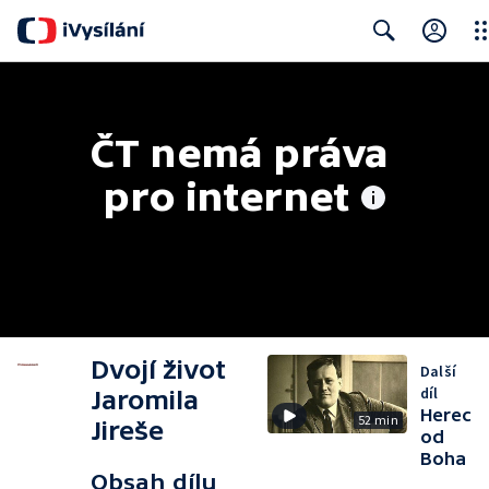
Clo
Search
ČT nemá práva 
pro internet
Dvojí život
Další
díl
Jaromila
Herec
52 min
Jireše
od
Boha
Obsah dílu