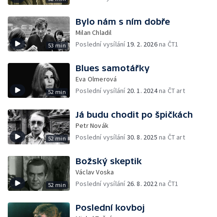
Bylo nám s ním dobře
Milan Chladil
Poslední vysílání
19. 2. 2026
na ČT1
53 min
Blues samotářky
Eva Olmerová
Poslední vysílání
20. 1. 2024
na ČT art
52 min
Já budu chodit po špičkách
Petr Novák
Poslední vysílání
30. 8. 2025
na ČT art
52 min
Božský skeptik
Václav Voska
Poslední vysílání
26. 8. 2022
na ČT1
52 min
Poslední kovboj