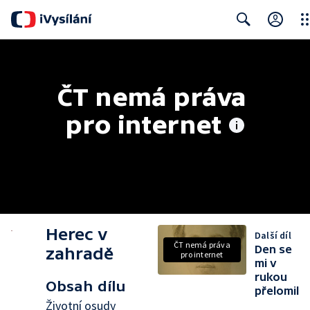
Clo
Search
ČT nemá práva 
pro internet
Herec v
Další díl
ČT nemá práva
Den se
zahradě
pro internet
mi v
rukou
Obsah dílu
přelomil
Životní osudy