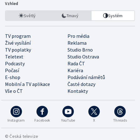
Vzhled
Světlý
Tmavý
Systém
TV program
Pro média
Živé vysílání
Reklama
TV poplatky
Studio Brno
Teletext
Studio Ostrava
Podcasty
Rada ČT
Počasí
Kariéra
E-shop
Podávání námětů
Mobilní a TV aplikace
Časté dotazy
Vše o ČT
Kontakty
Instagram
Facebook
YouTube
X
Threads
© Česká televize