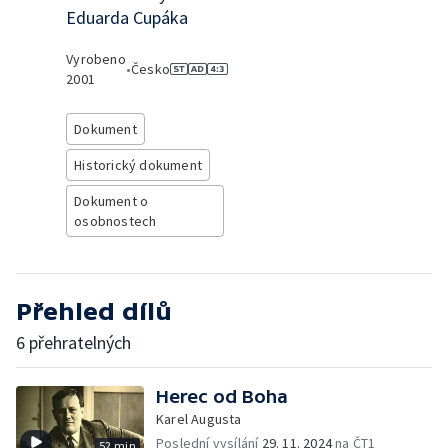
Eduarda Cupáka
Vyrobeno
•
Česko
2001
Dokument
Historický dokument
Dokument o
osobnostech
Přehled dílů
6 přehratelných
Herec od Boha
Karel Augusta
Poslední vysílání
29. 11. 2024
na ČT1
52 min