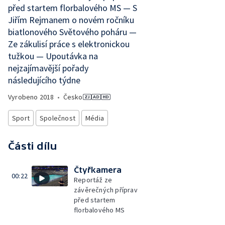
před startem florbalového MS — S
Jiřím Rejmanem o novém ročníku
biatlonového Světového poháru —
Ze zákulisí práce s elektronickou
tužkou — Upoutávka na
nejzajímavější pořady
následujícího týdne
Vyrobeno
2018
•
Česko
Sport
Společnost
Média
Části dílu
Čtyřkamera
00:22
Reportáž ze
závěrečných příprav
před startem
florbalového MS