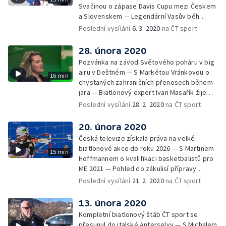
Svačinou o zápase Davis Cupu mezi Českem
a Slovenskem — Legendární Vasův běh
tentokráte i s reportážním týmem ČT —
Poslední vysílání
6. 3. 2020
na ČT sport
Upoutávka na nejzajímavější pořady
následujícího týdne
28. února 2020
Pozvánka na závod Světového poháru v big
airu v Deštném — S Markétou Vránkovou o
16 min
chystaných zahraničních přenosech během
jara — Biatlonový expert Ivan Masařík žije
tímto sportem i mimo TV obrazovku —
Poslední vysílání
28. 2. 2020
na ČT sport
Upoutávka na nejzajímavější pořady
následujícího týdne
20. února 2020
Česká televize získala práva na velké
biatlonové akce do roku 2026 — S Martinem
15 min
Hoffmannem o kvalifikaci basketbalistů pro
ME 2021 — Pohled do zákulisí přípravy
podcastů na webu ČT sport — Upoutávka na
Poslední vysílání
21. 2. 2020
na ČT sport
nejzajímavější pořady následujícího týdne
13. února 2020
Kompletní biatlonový štáb ČT sport se
přesunul do italské Anterselvy — S Michalem