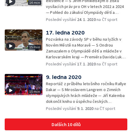
existence — S Jiřím Ponikelským o zisku
14 min
vysílacích práv pro OH v letech 2022 a 2024
— Pohled do zákulisí Olympiády dětí a
mládeže v Karlovarském kraji — Upoutávka
Poslední vysílání
24. 1. 2020
na ČT sport
na nejzajímavější pořady následujícího týdne
17. ledna 2020
Pozvánka na závody SP v běhu na lyžích v
Novém Městě na Moravě — S Ondrou
15 min
Zamazalem o Olympiádě dětí a mládeže v
Karlovarském kraji — Premiéra Davida Lukšů
na pozici atletického rozhodčí — Upoutávka
Poslední vysílání
17. 1. 2020
na ČT sport
na nejzajímavější pořady následujícího týdne
9. ledna 2020
Reportáž z průběhu letošního ročníku Rallye
Dakar — S Miroslavem Langrem o Zimních
15 min
olympijských hrách mládeže — Jiří Kalemba
dokončil knihu o úspěchu českých
basketbalistů na MS 2019 — Upoutávka na
Poslední vysílání
9. 1. 2020
na ČT sport
nejzajímavější pořady následujícího týdne
Dalších 10 dílů