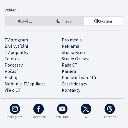
Vzhled
Světlý
Tmavý
Systém
TV program
Pro média
Živé vysílání
Reklama
TV poplatky
Studio Brno
Teletext
Studio Ostrava
Podcasty
Rada ČT
Počasí
Kariéra
E-shop
Podávání námětů
Mobilní a TV aplikace
Časté dotazy
Vše o ČT
Kontakty
Instagram
Facebook
YouTube
X
Threads