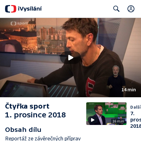
C
Search
14 min
Čtyřka sport
Další
1. prosince 2018
7.
pro
16 min
201
Obsah dílu
Reportáž ze závěrečných příprav