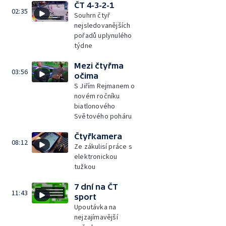
ČT 4-3-2-1
02:35
Souhrn čtyř
nejsledovanějších
pořadů uplynulého
týdne
Mezi čtyřma
03:56
očima
S Jiřím Rejmanem o
novém ročníku
biatlonového
Světového poháru
Čtyřkamera
08:12
Ze zákulisí práce s
elektronickou
tužkou
7 dní na ČT
11:43
sport
Upoutávka na
nejzajímavější