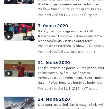
16 min
Dusíkem o jeho jmenování šéfredaktorem
RS ČT — Ohlédnutí za 53. ročníkem Jizerské
padesátky — Upoutávka na nejzajímavější
Poslední vysílání
13. 2. 2020
na ČT sport
pořady následujícího týdne
7. února 2020
Bohatý závodní program Jizerské 50
tradičně na ČT sport — S Jiřím Rejmanem o
15 min
biatlonovém MS v italské Anterselvě —
Pohled do zákulisí reality show "S ČT sport
na vrchol" — Upoutávka na nejzajímavější
Poslední vysílání
7. 2. 2020
na ČT sport
pořady následujícího týdne
31. ledna 2020
Čeští futsalisté se pokusí v Brně probojovat
na mistrovství světa — Se Žanetou
14 min
Peřinovou o atletickém mítinku Czech Indoor
Gala — Pořad Téma pro hosty se bude nově
vysílat i z brněnského studia — Upoutávka
Poslední vysílání
31. 1. 2020
na ČT sport
na nejzajímavější pořady následujícího týdne
24. ledna 2020
S ČT sport na vrchol slaví desátý ročník své