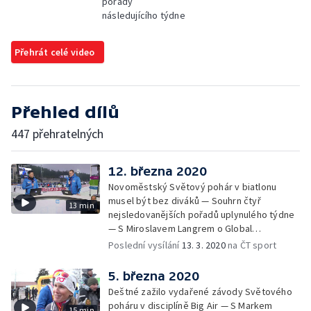
pořady
následujícího týdne
Přehrát celé video
Přehled dílů
447 přehratelných
12. března 2020
Novoměstský Světový pohár v biatlonu
musel být bez diváků — Souhrn čtyř
13 min
nejsledovanějších pořadů uplynulého týdne
— S Miroslavem Langrem o Global
Champions Tour v parkurovém skákání
Poslední vysílání
13. 3. 2020
na ČT sport
5. března 2020
Deštné zažilo vydařené závody Světového
poháru v disciplíně Big Air — S Markem
15 min