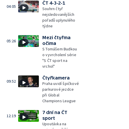
ČT 4-3-2-1
04:05
Souhrn čtyř
nejsledovanějších
pořadů uplynulého
týdne
Mezi čtyřma
05:26
očima
S Tomášem Budkou
o vyvrcholení série
"S ČT sport na
vrchol"
Čtyřkamera
09:52
Praha uvidí špičkové
parkurové jezdce
při Global
Champions League
7 dní na ČT
12:19
sport
Upoutávka na