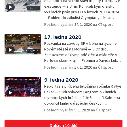
S ČT sport na vrchol slaví desátý ročník své
existence — S Jiřím Ponikelským o zisku
14 min
vysílacích práv pro OH v letech 2022 a 2024
— Pohled do zákulisí Olympiády dětí a
mládeže v Karlovarském kraji — Upoutávka
Poslední vysílání
24. 1. 2020
na ČT sport
na nejzajímavější pořady následujícího týdne
17. ledna 2020
Pozvánka na závody SP v běhu na lyžích v
Novém Městě na Moravě — S Ondrou
15 min
Zamazalem o Olympiádě dětí a mládeže v
Karlovarském kraji — Premiéra Davida Lukšů
na pozici atletického rozhodčí — Upoutávka
Poslední vysílání
17. 1. 2020
na ČT sport
na nejzajímavější pořady následujícího týdne
9. ledna 2020
Reportáž z průběhu letošního ročníku Rallye
Dakar — S Miroslavem Langrem o Zimních
15 min
olympijských hrách mládeže — Jiří Kalemba
dokončil knihu o úspěchu českých
basketbalistů na MS 2019 — Upoutávka na
Poslední vysílání
9. 1. 2020
na ČT sport
nejzajímavější pořady následujícího týdne
Dalších 10 dílů