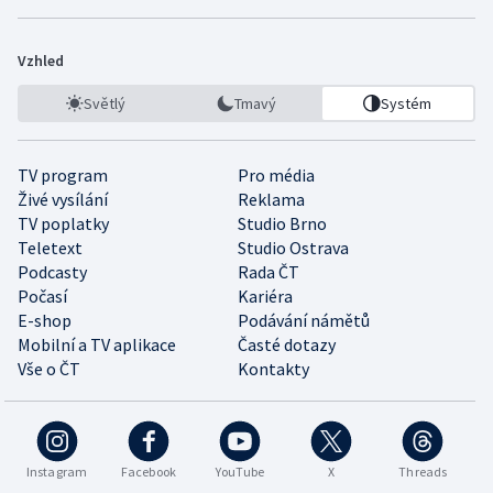
Vzhled
Světlý
Tmavý
Systém
TV program
Pro média
Živé vysílání
Reklama
TV poplatky
Studio Brno
Teletext
Studio Ostrava
Podcasty
Rada ČT
Počasí
Kariéra
E-shop
Podávání námětů
Mobilní a TV aplikace
Časté dotazy
Vše o ČT
Kontakty
Instagram
Facebook
YouTube
X
Threads