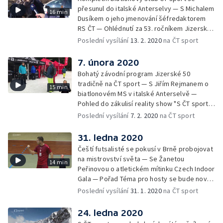
přesunul do italské Anterselvy — S Michalem
16 min
Dusíkem o jeho jmenování šéfredaktorem
RS ČT — Ohlédnutí za 53. ročníkem Jizerské
padesátky — Upoutávka na nejzajímavější
Poslední vysílání
13. 2. 2020
na ČT sport
pořady následujícího týdne
7. února 2020
Bohatý závodní program Jizerské 50
tradičně na ČT sport — S Jiřím Rejmanem o
15 min
biatlonovém MS v italské Anterselvě —
Pohled do zákulisí reality show "S ČT sport
na vrchol" — Upoutávka na nejzajímavější
Poslední vysílání
7. 2. 2020
na ČT sport
pořady následujícího týdne
31. ledna 2020
Čeští futsalisté se pokusí v Brně probojovat
na mistrovství světa — Se Žanetou
14 min
Peřinovou o atletickém mítinku Czech Indoor
Gala — Pořad Téma pro hosty se bude nově
vysílat i z brněnského studia — Upoutávka
Poslední vysílání
31. 1. 2020
na ČT sport
na nejzajímavější pořady následujícího týdne
24. ledna 2020