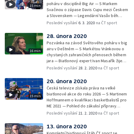
poháru v disciplíně Big Air — S Markem
15 min
Svačinou o zápase Davis Cupu mezi Českem
a Slovenskem — Legendární Vasův běh
tentokráte i s reportážním týmem ČT —
Poslední vysílání
6. 3. 2020
na ČT sport
Upoutávka na nejzajímavější pořady
následujícího týdne
28. února 2020
Pozvánka na závod Světového poháru v big
airu v Deštném — S Markétou Vránkovou o
16 min
chystaných zahraničních přenosech během
jara — Biatlonový expert Ivan Masařík žije
tímto sportem i mimo TV obrazovku —
Poslední vysílání
28. 2. 2020
na ČT sport
Upoutávka na nejzajímavější pořady
následujícího týdne
20. února 2020
Česká televize získala práva na velké
biatlonové akce do roku 2026 — S Martinem
15 min
Hoffmannem o kvalifikaci basketbalistů pro
ME 2021 — Pohled do zákulisí přípravy
podcastů na webu ČT sport — Upoutávka na
Poslední vysílání
21. 2. 2020
na ČT sport
nejzajímavější pořady následujícího týdne
13. února 2020
Kompletní biatlonový štáb ČT sport se