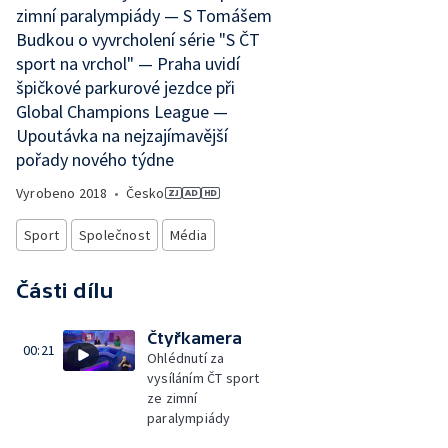
zimní paralympiády — S Tomášem
Budkou o vyvrcholení série "S ČT
sport na vrchol" — Praha uvidí
špičkové parkurové jezdce při
Global Champions League —
Upoutávka na nejzajímavější
pořady nového týdne
Vyrobeno
2018
•
Česko
Sport
Společnost
Média
Části dílu
Čtyřkamera
00:21
Ohlédnutí za
vysíláním ČT sport
ze zimní
paralympiády