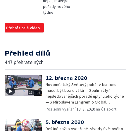
nejzajímavější
pořady nového
týdne
Přehrát celé video
Přehled dílů
447 přehratelných
12. března 2020
Novoměstský Světový pohár v biatlonu
musel být bez diváků — Souhrn čtyř
13 min
nejsledovanějších pořadů uplynulého týdne
— S Miroslavem Langrem o Global
Champions Tour v parkurovém skákání
Poslední vysílání
13. 3. 2020
na ČT sport
5. března 2020
Deštné zažilo vydařené závody Světového