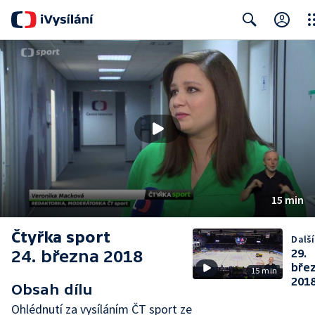
Clo
Search
15 min
Čtyřka sport
Další
24. března 2018
29.
bře
15 min
201
Obsah dílu
Ohlédnutí za vysíláním ČT sport ze