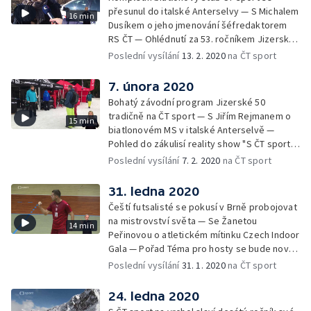
přesunul do italské Anterselvy — S Michalem
16 min
Dusíkem o jeho jmenování šéfredaktorem
RS ČT — Ohlédnutí za 53. ročníkem Jizerské
padesátky — Upoutávka na nejzajímavější
Poslední vysílání
13. 2. 2020
na ČT sport
pořady následujícího týdne
7. února 2020
Bohatý závodní program Jizerské 50
tradičně na ČT sport — S Jiřím Rejmanem o
15 min
biatlonovém MS v italské Anterselvě —
Pohled do zákulisí reality show "S ČT sport
na vrchol" — Upoutávka na nejzajímavější
Poslední vysílání
7. 2. 2020
na ČT sport
pořady následujícího týdne
31. ledna 2020
Čeští futsalisté se pokusí v Brně probojovat
na mistrovství světa — Se Žanetou
14 min
Peřinovou o atletickém mítinku Czech Indoor
Gala — Pořad Téma pro hosty se bude nově
vysílat i z brněnského studia — Upoutávka
Poslední vysílání
31. 1. 2020
na ČT sport
na nejzajímavější pořady následujícího týdne
24. ledna 2020