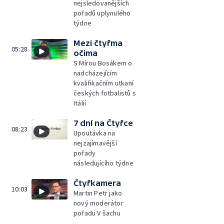
nejsledovanějších
pořadů uplynulého
týdne
Mezi čtyřma
05:28
očima
S Mírou Bosákem o
nadcházejícím
kvalifikačním utkaní
českých fotbalistů s
Itálií
7 dní na Čtyřce
08:23
Upoutávka na
nejzajímavější
pořady
následujícího týdne
Čtyřkamera
10:03
Martin Petr jako
nový moderátor
pořadu V šachu