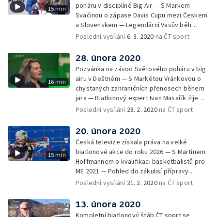
poháru v disciplíně Big Air — S Markem
15 min
Svačinou o zápase Davis Cupu mezi Českem
a Slovenskem — Legendární Vasův běh
tentokráte i s reportážním týmem ČT —
Poslední vysílání
6. 3. 2020
na ČT sport
Upoutávka na nejzajímavější pořady
následujícího týdne
28. února 2020
Pozvánka na závod Světového poháru v big
airu v Deštném — S Markétou Vránkovou o
16 min
chystaných zahraničních přenosech během
jara — Biatlonový expert Ivan Masařík žije
tímto sportem i mimo TV obrazovku —
Poslední vysílání
28. 2. 2020
na ČT sport
Upoutávka na nejzajímavější pořady
následujícího týdne
20. února 2020
Česká televize získala práva na velké
biatlonové akce do roku 2026 — S Martinem
15 min
Hoffmannem o kvalifikaci basketbalistů pro
ME 2021 — Pohled do zákulisí přípravy
podcastů na webu ČT sport — Upoutávka na
Poslední vysílání
21. 2. 2020
na ČT sport
nejzajímavější pořady následujícího týdne
13. února 2020
Kompletní biatlonový štáb ČT sport se