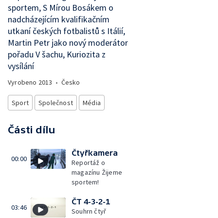
sportem, S Mírou Bosákem o
nadcházejícím kvalifikačním
utkaní českých fotbalistů s Itálií,
Martin Petr jako nový moderátor
pořadu V šachu, Kuriozita z
vysílání
Vyrobeno
2013
•
Česko
Sport
Společnost
Média
Části dílu
Čtyřkamera
00:00
Reportáž o
magazínu Žijeme
sportem!
ČT 4-3-2-1
03:46
Souhrn čtyř