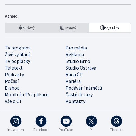
Vzhled
Světlý
Tmavý
Systém
TV program
Pro média
Živé vysílání
Reklama
TV poplatky
Studio Brno
Teletext
Studio Ostrava
Podcasty
Rada ČT
Počasí
Kariéra
E-shop
Podávání námětů
Mobilní a TV aplikace
Časté dotazy
Vše o ČT
Kontakty
Instagram
Facebook
YouTube
X
Threads