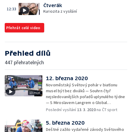
Čtverák
12:33
Kuriozita z vysílání
Přehrát celé video
Přehled dílů
447 přehratelných
12. března 2020
Novoměstský Světový pohár v biatlonu
musel být bez diváků — Souhrn čtyř
13 min
nejsledovanějších pořadů uplynulého týdne
— S Miroslavem Langrem o Global
Champions Tour v parkurovém skákání
Poslední vysílání
13. 3. 2020
na ČT sport
5. března 2020
Deštné zažilo vydařené závody Světového