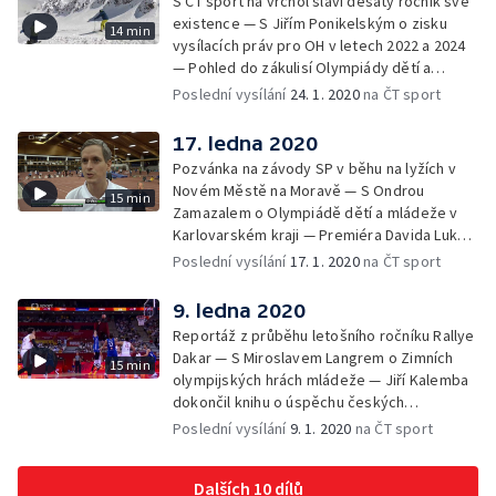
S ČT sport na vrchol slaví desátý ročník své
existence — S Jiřím Ponikelským o zisku
14 min
vysílacích práv pro OH v letech 2022 a 2024
— Pohled do zákulisí Olympiády dětí a
mládeže v Karlovarském kraji — Upoutávka
Poslední vysílání
24. 1. 2020
na ČT sport
na nejzajímavější pořady následujícího týdne
17. ledna 2020
Pozvánka na závody SP v běhu na lyžích v
Novém Městě na Moravě — S Ondrou
15 min
Zamazalem o Olympiádě dětí a mládeže v
Karlovarském kraji — Premiéra Davida Lukšů
na pozici atletického rozhodčí — Upoutávka
Poslední vysílání
17. 1. 2020
na ČT sport
na nejzajímavější pořady následujícího týdne
9. ledna 2020
Reportáž z průběhu letošního ročníku Rallye
Dakar — S Miroslavem Langrem o Zimních
15 min
olympijských hrách mládeže — Jiří Kalemba
dokončil knihu o úspěchu českých
basketbalistů na MS 2019 — Upoutávka na
Poslední vysílání
9. 1. 2020
na ČT sport
nejzajímavější pořady následujícího týdne
Dalších 10 dílů