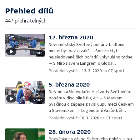
Přehled dílů
447 přehratelných
12. března 2020
Novoměstský Světový pohár v biatlonu
musel být bez diváků — Souhrn čtyř
13 min
nejsledovanějších pořadů uplynulého týdne
— S Miroslavem Langrem o Global
Champions Tour v parkurovém skákání
Poslední vysílání
13. 3. 2020
na ČT sport
5. března 2020
Deštné zažilo vydařené závody Světového
poháru v disciplíně Big Air — S Markem
15 min
Svačinou o zápase Davis Cupu mezi Českem
a Slovenskem — Legendární Vasův běh
tentokráte i s reportážním týmem ČT —
Poslední vysílání
6. 3. 2020
na ČT sport
Upoutávka na nejzajímavější pořady
následujícího týdne
28. února 2020
Pozvánka na závod Světového poháru v big