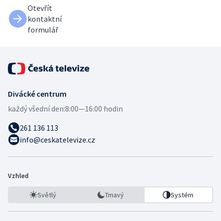
Otevřít
kontaktní
formulář
Divácké centrum
každý všední den:
8:00—16:00 hodin
261 136 113
info@ceskatelevize.cz
Vzhled
Světlý
Tmavý
Systém