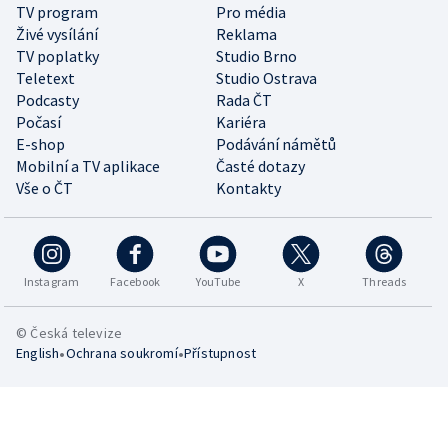
TV program
Pro média
Živé vysílání
Reklama
TV poplatky
Studio Brno
Teletext
Studio Ostrava
Podcasty
Rada ČT
Počasí
Kariéra
E-shop
Podávání námětů
Mobilní a TV aplikace
Časté dotazy
Vše o ČT
Kontakty
Instagram
Facebook
YouTube
X
Threads
© Česká televize
•
•
English
Ochrana soukromí
Přístupnost