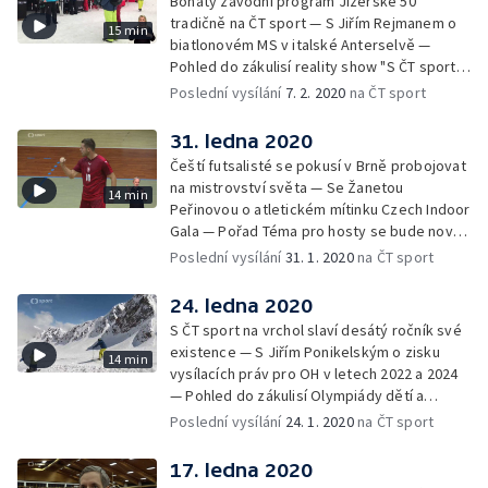
Bohatý závodní program Jizerské 50
tradičně na ČT sport — S Jiřím Rejmanem o
15 min
biatlonovém MS v italské Anterselvě —
Pohled do zákulisí reality show "S ČT sport
na vrchol" — Upoutávka na nejzajímavější
Poslední vysílání
7. 2. 2020
na ČT sport
pořady následujícího týdne
31. ledna 2020
Čeští futsalisté se pokusí v Brně probojovat
na mistrovství světa — Se Žanetou
14 min
Peřinovou o atletickém mítinku Czech Indoor
Gala — Pořad Téma pro hosty se bude nově
vysílat i z brněnského studia — Upoutávka
Poslední vysílání
31. 1. 2020
na ČT sport
na nejzajímavější pořady následujícího týdne
24. ledna 2020
S ČT sport na vrchol slaví desátý ročník své
existence — S Jiřím Ponikelským o zisku
14 min
vysílacích práv pro OH v letech 2022 a 2024
— Pohled do zákulisí Olympiády dětí a
mládeže v Karlovarském kraji — Upoutávka
Poslední vysílání
24. 1. 2020
na ČT sport
na nejzajímavější pořady následujícího týdne
17. ledna 2020