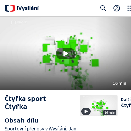
Clo
Search
16 min
Čtyřka sport
Další
Čtyřka
Čty
16 min
Obsah dílu
Sportovní přenosy v iVysílání, Jan