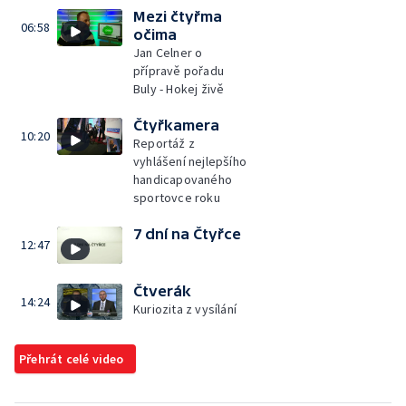
Mezi čtyřma
06:58
očima
Jan Celner o
přípravě pořadu
Buly - Hokej živě
Čtyřkamera
10:20
Reportáž z
vyhlášení nejlepšího
handicapovaného
sportovce roku
7 dní na Čtyřce
12:47
Čtverák
14:24
Kuriozita z vysílání
Přehrát celé video