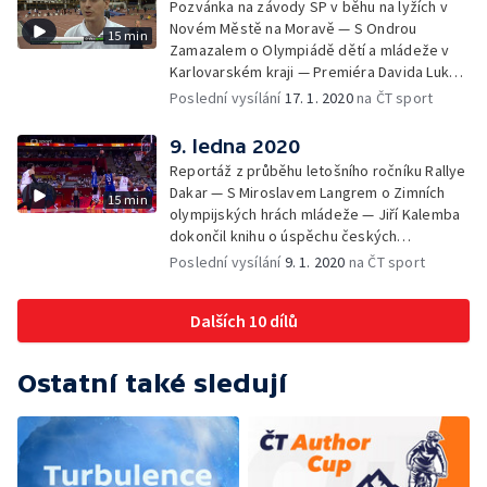
Pozvánka na závody SP v běhu na lyžích v
Novém Městě na Moravě — S Ondrou
15 min
Zamazalem o Olympiádě dětí a mládeže v
Karlovarském kraji — Premiéra Davida Lukšů
na pozici atletického rozhodčí — Upoutávka
Poslední vysílání
17. 1. 2020
na ČT sport
na nejzajímavější pořady následujícího týdne
9. ledna 2020
Reportáž z průběhu letošního ročníku Rallye
Dakar — S Miroslavem Langrem o Zimních
15 min
olympijských hrách mládeže — Jiří Kalemba
dokončil knihu o úspěchu českých
basketbalistů na MS 2019 — Upoutávka na
Poslední vysílání
9. 1. 2020
na ČT sport
nejzajímavější pořady následujícího týdne
Dalších 10 dílů
Ostatní také sledují