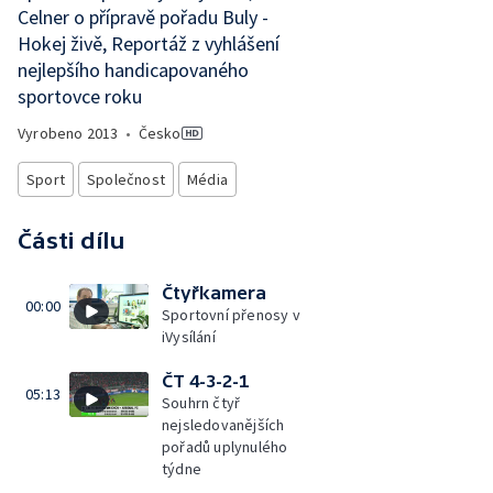
Celner o přípravě pořadu Buly -
Hokej živě, Reportáž z vyhlášení
nejlepšího handicapovaného
sportovce roku
Vyrobeno
2013
•
Česko
Sport
Společnost
Média
Části dílu
Čtyřkamera
00:00
Sportovní přenosy v
iVysílání
ČT 4-3-2-1
05:13
Souhrn čtyř
nejsledovanějších
pořadů uplynulého
týdne