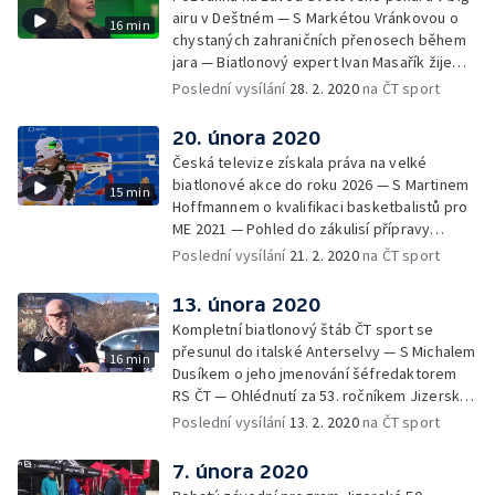
airu v Deštném — S Markétou Vránkovou o
16 min
chystaných zahraničních přenosech během
jara — Biatlonový expert Ivan Masařík žije
tímto sportem i mimo TV obrazovku —
Poslední vysílání
28. 2. 2020
na ČT sport
Upoutávka na nejzajímavější pořady
následujícího týdne
20. února 2020
Česká televize získala práva na velké
biatlonové akce do roku 2026 — S Martinem
15 min
Hoffmannem o kvalifikaci basketbalistů pro
ME 2021 — Pohled do zákulisí přípravy
podcastů na webu ČT sport — Upoutávka na
Poslední vysílání
21. 2. 2020
na ČT sport
nejzajímavější pořady následujícího týdne
13. února 2020
Kompletní biatlonový štáb ČT sport se
přesunul do italské Anterselvy — S Michalem
16 min
Dusíkem o jeho jmenování šéfredaktorem
RS ČT — Ohlédnutí za 53. ročníkem Jizerské
padesátky — Upoutávka na nejzajímavější
Poslední vysílání
13. 2. 2020
na ČT sport
pořady následujícího týdne
7. února 2020