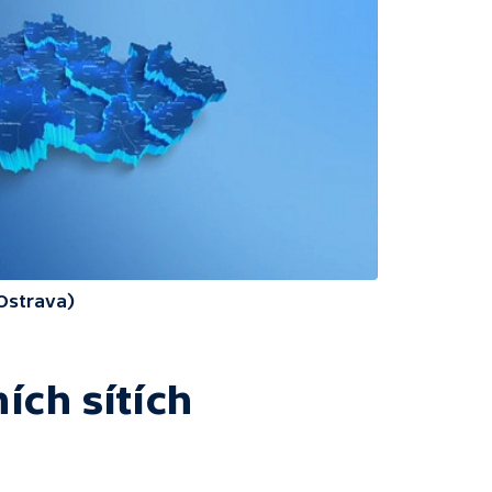
(Ostrava)
ích sítích