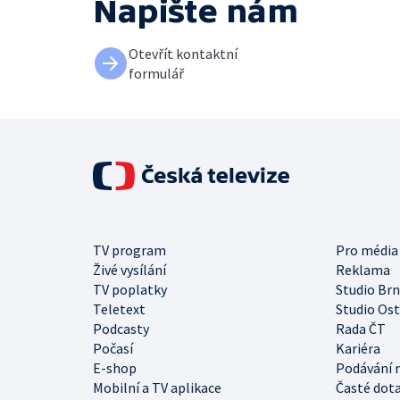
Napište nám
Otevřít kontaktní
formulář
TV program
Pro média
Živé vysílání
Reklama
TV poplatky
Studio Br
Teletext
Studio Os
Podcasty
Rada ČT
Počasí
Kariéra
E-shop
Podávání 
Mobilní a TV aplikace
Časté dot