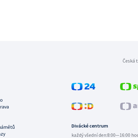
Česká t
no
trava
Divácké centrum
námětů
azy
každý všední den:
8:00—16:00 ho