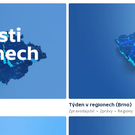
Týden v regionech (Brno)
Zpravodajství
Zprávy
Regiony