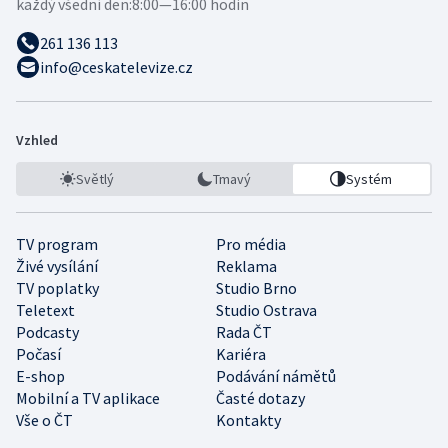
každý všední den:
8:00—16:00 hodin
261 136 113
info@ceskatelevize.cz
Vzhled
Světlý
Tmavý
Systém
TV program
Pro média
Živé vysílání
Reklama
TV poplatky
Studio Brno
Teletext
Studio Ostrava
Podcasty
Rada ČT
Počasí
Kariéra
E-shop
Podávání námětů
Mobilní a TV aplikace
Časté dotazy
Vše o ČT
Kontakty