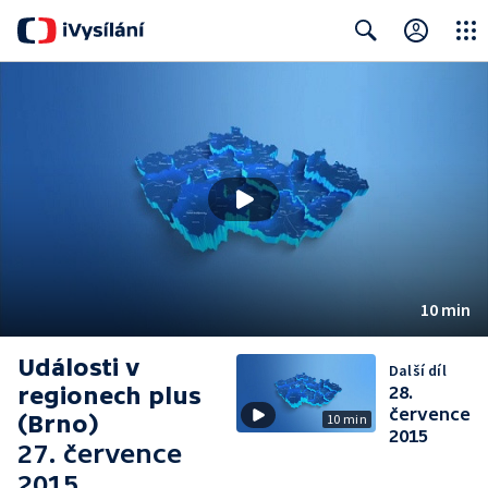
Close
Search
10 min
Události v
Další díl
regionech plus
28.
července
(Brno)
10 min
2015
27. července
2015