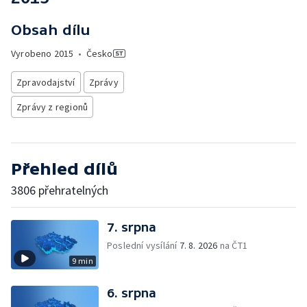
Obsah dílu
Vyrobeno
2015
•
Česko
Zpravodajství
Zprávy
Zprávy z regionů
Přehled dílů
3806 přehratelných
7. srpna
Poslední vysílání
7. 8. 2026
na ČT1
9 min
6. srpna