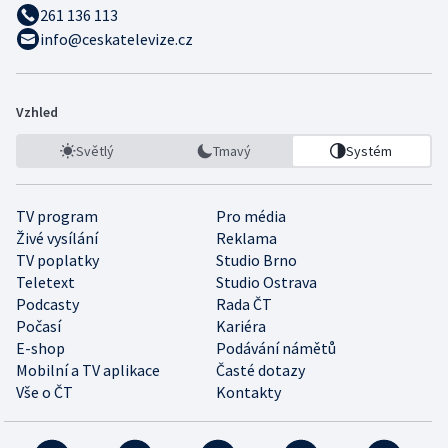
261 136 113
info@ceskatelevize.cz
Vzhled
Světlý
Tmavý
Systém
TV program
Pro média
Živé vysílání
Reklama
TV poplatky
Studio Brno
Teletext
Studio Ostrava
Podcasty
Rada ČT
Počasí
Kariéra
E-shop
Podávání námětů
Mobilní a TV aplikace
Časté dotazy
Vše o ČT
Kontakty