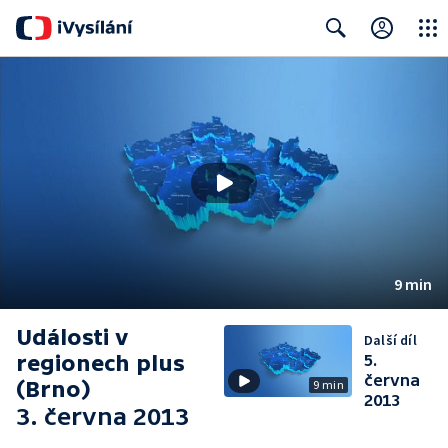
Close
Search
9 min
Události v
Další díl
regionech plus
5.
června
(Brno)
9 min
2013
3. června 2013