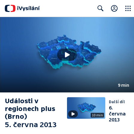
Close
Search
9 min
Události v
Další díl
regionech plus
6.
června
(Brno)
10 min
2013
5. června 2013