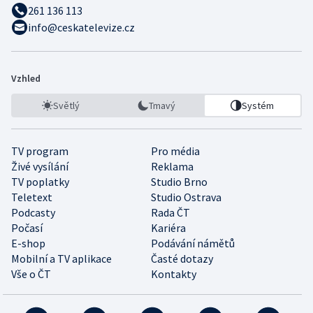
261 136 113
info@ceskatelevize.cz
Vzhled
Světlý
Tmavý
Systém
TV program
Pro média
Živé vysílání
Reklama
TV poplatky
Studio Brno
Teletext
Studio Ostrava
Podcasty
Rada ČT
Počasí
Kariéra
E-shop
Podávání námětů
Mobilní a TV aplikace
Časté dotazy
Vše o ČT
Kontakty