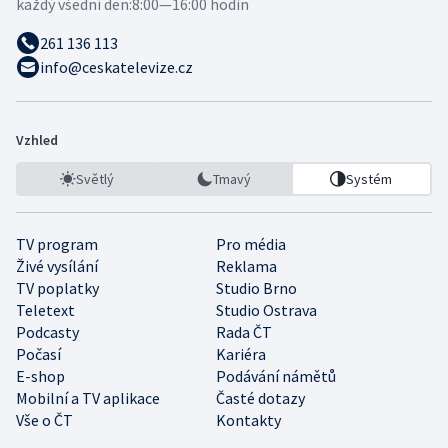
každý všední den:
8:00—16:00 hodin
261 136 113
info@ceskatelevize.cz
Vzhled
Světlý
Tmavý
Systém
TV program
Pro média
Živé vysílání
Reklama
TV poplatky
Studio Brno
Teletext
Studio Ostrava
Podcasty
Rada ČT
Počasí
Kariéra
E-shop
Podávání námětů
Mobilní a TV aplikace
Časté dotazy
Vše o ČT
Kontakty