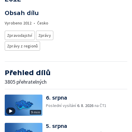
Obsah dílu
Vyrobeno
2012
•
Česko
Zpravodajství
Zprávy
Zprávy z regionů
Přehled dílů
3805 přehratelných
6. srpna
Poslední vysílání
6. 8. 2026
na ČT1
9 min
5. srpna