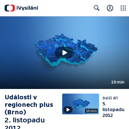
Close
Search
10 min
Události v
Další díl
regionech plus
5.
listopadu
(Brno)
10 min
2012
2. listopadu
2012