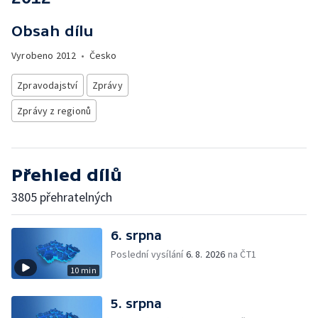
Obsah dílu
Vyrobeno
2012
•
Česko
Zpravodajství
Zprávy
Zprávy z regionů
Přehled dílů
3805 přehratelných
6. srpna
Poslední vysílání
6. 8. 2026
na ČT1
10 min
5. srpna