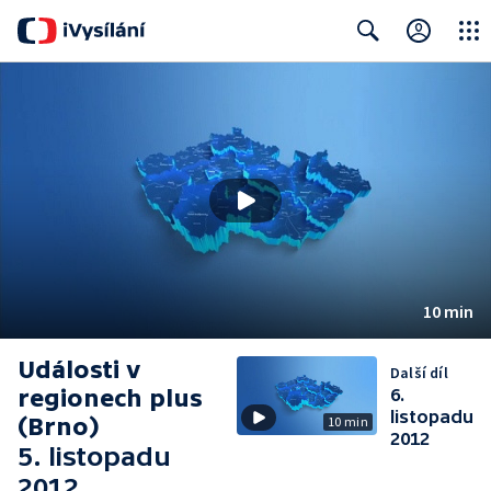
Close
Search
10 min
Události v
Další díl
regionech plus
6.
listopadu
(Brno)
10 min
2012
5. listopadu
2012