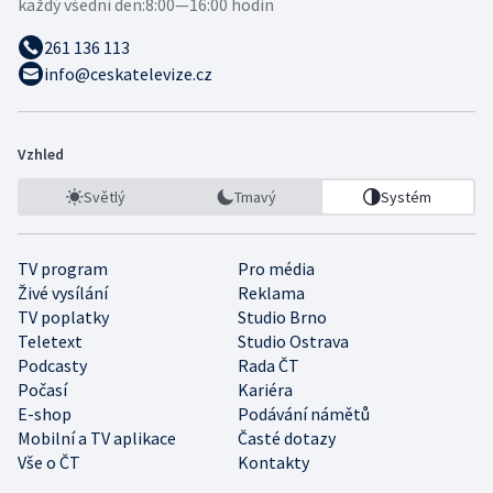
každý všední den:
8:00—16:00 hodin
261 136 113
info@ceskatelevize.cz
Vzhled
Světlý
Tmavý
Systém
TV program
Pro média
Živé vysílání
Reklama
TV poplatky
Studio Brno
Teletext
Studio Ostrava
Podcasty
Rada ČT
Počasí
Kariéra
E-shop
Podávání námětů
Mobilní a TV aplikace
Časté dotazy
Vše o ČT
Kontakty