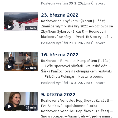
sportovní střelby — Život s cukrovkou — V
Poslední vysílání
30. 3. 2022
na ČT sport
jedné minutě — Příběhy z Pekingu
23. března 2022
Rozhovor se Zbyňkem Sýkorou (1. část) —
Zimní paralympijské hry 2022 — Rozhovor se
22 min
Zbyňkem Sýkorou (2. část) — Hodnocení
biatlonové sezóny — První HMS po vyloučení
Rusů a Bělorusů — Olympijské plány Markéty
Poslední vysílání
23. 3. 2022
na ČT sport
Nausch Slukové — V jedné minutě — Příběhy
z Pekingu
16. března 2022
Rozhovor s Romanem Kumpoštem (1. část)
— Čeští sportovci přivítali ukrajinské děti —
20 min
Šárka Pančochová na olympijském festivalu
— Příběhy z Pekingu — Nastane boom
curlingu v Česku? — V jedné minutě
Poslední vysílání
16. 3. 2022
na ČT sport
9. března 2022
Rozhovor s Vendulou Hopjákovou (1. část) —
Eva Samková - spolukomentátorka —
22 min
Rozhovor s Vendulou Hopjákovou (2. část) —
Snow volejbal — Vasův běh — V jedné minutě