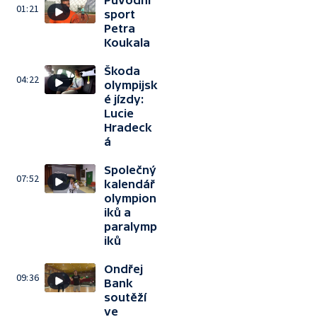
Původní
01:21
sport
Petra
Koukala
Škoda
04:22
olympijsk
é jízdy:
Lucie
Hradeck
á
Společný
07:52
kalendář
olympion
iků a
paralymp
iků
Ondřej
09:36
Bank
soutěží
ve