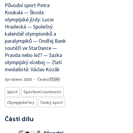
Původní sport Petra
Koukala — Škoda
olympijské jízdy: Lucie
Hradecká — Společný
kalendář olympioniků a
paralympiků — Ondřej Bank
soutěží ve StarDance —
Pravda nebo lež? — Sazka
olympijský víceboj — Zlatí
medailisté: Václav Kozák
Vyrobeno
2016
•
Česko
Sport
Sportovní osobnosti
Olympijské hry
Český sport
Části dílu