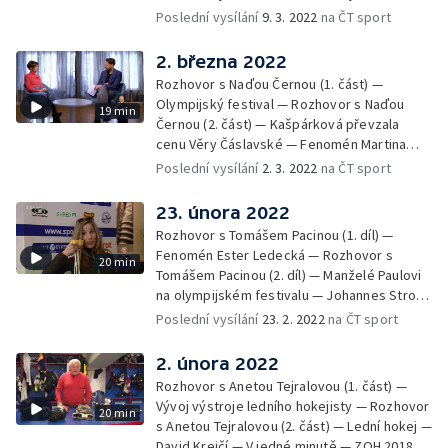
— Július Torma - 100 let od narození —
Poslední vysílání
9. 3. 2022
na ČT sport
Paralympiáda
2. března 2022
Rozhovor s Naďou Černou (1. část) —
Olympijský festival — Rozhovor s Naďou
19 min
Černou (2. část) — Kašpárková převzala
cenu Věry Čáslavské — Fenomén Martina
Sáblíková — V jedné minutě — Lindsey
Poslední vysílání
2. 3. 2022
na ČT sport
Jacobellisová — Kniha "Peking 2022"
23. února 2022
Rozhovor s Tomášem Pacinou (1. díl) —
Fenomén Ester Ledecká — Rozhovor s
20 min
Tomášem Pacinou (2. díl) — Manželé Paulovi
na olympijském festivalu — Johannes Strolz
— V jedné minutě — Thomas Bach ocenil
Poslední vysílání
23. 2. 2022
na ČT sport
čínské organizátory
2. února 2022
Rozhovor s Anetou Tejralovou (1. část) —
Vývoj výstroje ledního hokejisty — Rozhovor
20 min
s Anetou Tejralovou (2. část) — Lední hokej —
David Krejčí — V jedné minutě — ZOH 2018