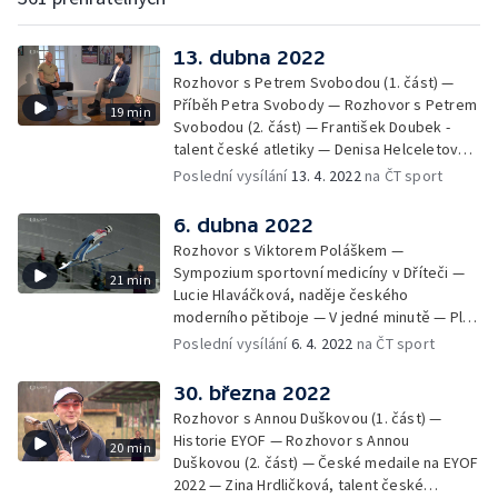
13. dubna 2022
Rozhovor s Petrem Svobodou (1. část) —
Příběh Petra Svobody — Rozhovor s Petrem
19 min
Svobodou (2. část) — František Doubek -
talent české atletiky — Denisa Helceletová -
halová mistryně Evropy 2011 — David
Poslední vysílání
13. 4. 2022
na ČT sport
Kostelecký a Jiří Lipták - sportovní střelba —
V jedné minutě
6. dubna 2022
Rozhovor s Viktorem Poláškem —
Sympozium sportovní medicíny v Dříteči —
21 min
Lucie Hlaváčková, naděje českého
moderního pětiboje — V jedné minutě — Ples
českého klubu olympioniků — MČR
Poslední vysílání
6. 4. 2022
na ČT sport
sportovních novinářů - obří slalom — Sociální
sítě
30. března 2022
Rozhovor s Annou Duškovou (1. část) —
Historie EYOF — Rozhovor s Annou
20 min
Duškovou (2. část) — České medaile na EYOF
2022 — Zina Hrdličková, talent české