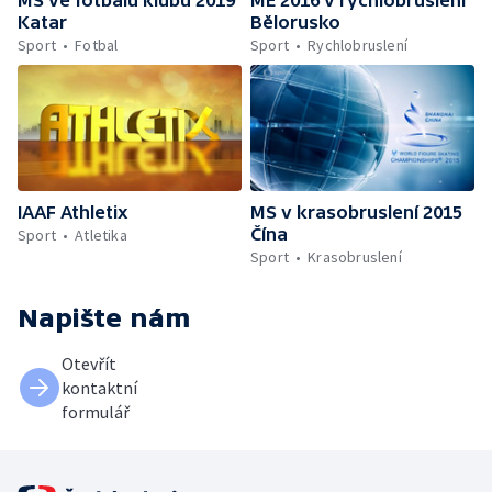
MS ve fotbalu klubů 2019
ME 2016 v rychlobruslení
Katar
Bělorusko
Sport
Fotbal
Sport
Rychlobruslení
IAAF Athletix
MS v krasobruslení 2015
Čína
Sport
Atletika
Sport
Krasobruslení
Napište nám
Otevřít
kontaktní
formulář