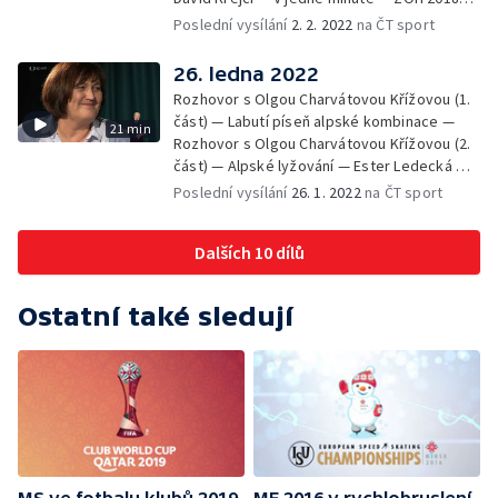
Pchjongčchang
Poslední vysílání
2. 2. 2022
na ČT sport
26. ledna 2022
Rozhovor s Olgou Charvátovou Křížovou (1.
část) — Labutí píseň alpské kombinace —
21 min
Rozhovor s Olgou Charvátovou Křížovou (2.
část) — Alpské lyžování — Ester Ledecká — V
jedné minutě — ZOH 2014
Poslední vysílání
26. 1. 2022
na ČT sport
Dalších 10 dílů
Ostatní také sledují