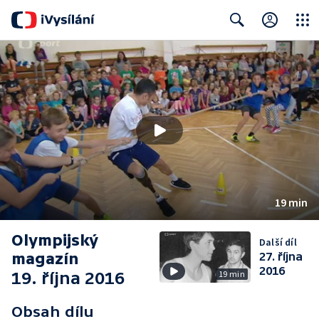
Close
Search
19 min
Olympijský
Další díl
magazín
27. října
2016
19. října 2016
19 min
Obsah dílu