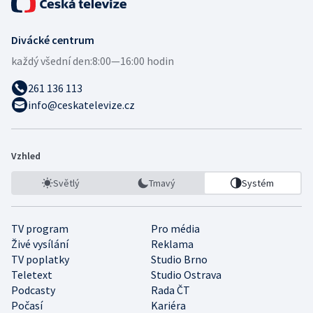
Divácké centrum
každý všední den:
8:00—16:00 hodin
261 136 113
info@ceskatelevize.cz
Vzhled
Světlý
Tmavý
Systém
TV program
Pro média
Živé vysílání
Reklama
TV poplatky
Studio Brno
Teletext
Studio Ostrava
Podcasty
Rada ČT
Počasí
Kariéra