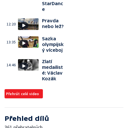
StarDanc
e
Pravda
12:20
nebo lež?
Sazka
13:35
olympijsk
ý víceboj
Zlatí
14:46
medailist
é: Václav
Kozák
Přehrát celé video
Přehled dílů
361 přehratelných