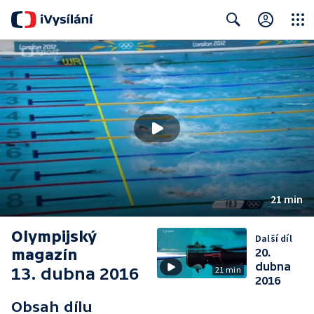
Close
Search
21 min
Olympijský
Další díl
magazín
20.
dubna
13. dubna 2016
21 min
2016
Obsah dílu