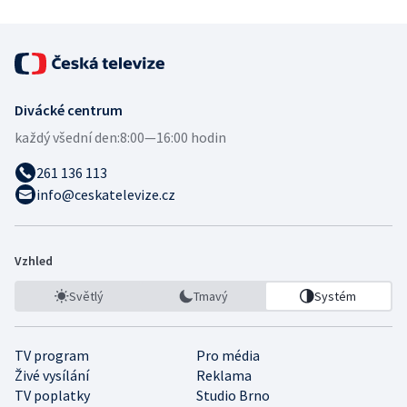
Divácké centrum
každý všední den:
8:00—16:00 hodin
261 136 113
info@ceskatelevize.cz
Vzhled
Světlý
Tmavý
Systém
TV program
Pro média
Živé vysílání
Reklama
TV poplatky
Studio Brno