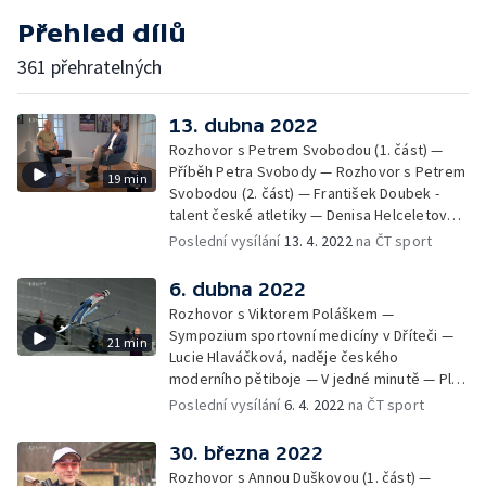
Přehled dílů
361 přehratelných
13. dubna 2022
Rozhovor s Petrem Svobodou (1. část) —
Příběh Petra Svobody — Rozhovor s Petrem
19 min
Svobodou (2. část) — František Doubek -
talent české atletiky — Denisa Helceletová -
halová mistryně Evropy 2011 — David
Poslední vysílání
13. 4. 2022
na ČT sport
Kostelecký a Jiří Lipták - sportovní střelba —
V jedné minutě
6. dubna 2022
Rozhovor s Viktorem Poláškem —
Sympozium sportovní medicíny v Dříteči —
21 min
Lucie Hlaváčková, naděje českého
moderního pětiboje — V jedné minutě — Ples
českého klubu olympioniků — MČR
Poslední vysílání
6. 4. 2022
na ČT sport
sportovních novinářů - obří slalom — Sociální
sítě
30. března 2022
Rozhovor s Annou Duškovou (1. část) —