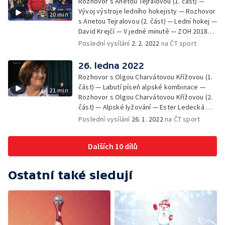
Rozhovor s Anetou Tejralovou (1. část) —
Vývoj výstroje ledního hokejisty — Rozhovor
20 min
s Anetou Tejralovou (2. část) — Lední hokej —
David Krejčí — V jedné minutě — ZOH 2018
Pchjongčchang
Poslední vysílání
2. 2. 2022
na ČT sport
26. ledna 2022
Rozhovor s Olgou Charvátovou Křížovou (1.
část) — Labutí píseň alpské kombinace —
21 min
Rozhovor s Olgou Charvátovou Křížovou (2.
část) — Alpské lyžování — Ester Ledecká — V
jedné minutě — ZOH 2014
Poslední vysílání
26. 1. 2022
na ČT sport
Dalších 10 dílů
Ostatní také sledují