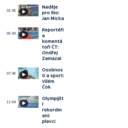
Naděje
01:08
pro Rio:
Jan Micka
Reportéři
05:40
a
komentá
toři ČT:
Ondřej
Zamazal
Osobnos
07:48
ti a sport:
Vilém
Čok
Olympijšt
11:04
í
rekordm
ani:
plavci