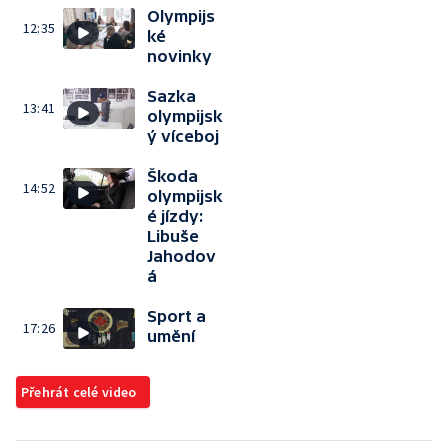
Olympijs
12:35
ké
novinky
Sazka
13:41
olympijsk
ý víceboj
Škoda
14:52
olympijsk
é jízdy:
Libuše
Jahodov
á
Sport a
17:26
umění
Přehrát celé video