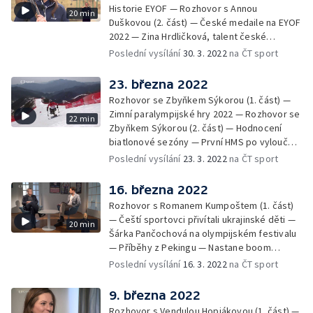
Historie EYOF — Rozhovor s Annou
20 min
Duškovou (2. část) — České medaile na EYOF
2022 — Zina Hrdličková, talent české
sportovní střelby — Život s cukrovkou — V
Poslední vysílání
30. 3. 2022
na ČT sport
jedné minutě — Příběhy z Pekingu
23. března 2022
Rozhovor se Zbyňkem Sýkorou (1. část) —
Zimní paralympijské hry 2022 — Rozhovor se
22 min
Zbyňkem Sýkorou (2. část) — Hodnocení
biatlonové sezóny — První HMS po vyloučení
Rusů a Bělorusů — Olympijské plány Markéty
Poslední vysílání
23. 3. 2022
na ČT sport
Nausch Slukové — V jedné minutě — Příběhy
z Pekingu
16. března 2022
Rozhovor s Romanem Kumpoštem (1. část)
— Čeští sportovci přivítali ukrajinské děti —
20 min
Šárka Pančochová na olympijském festivalu
— Příběhy z Pekingu — Nastane boom
curlingu v Česku? — V jedné minutě
Poslední vysílání
16. 3. 2022
na ČT sport
9. března 2022
Rozhovor s Vendulou Hopjákovou (1. část) —