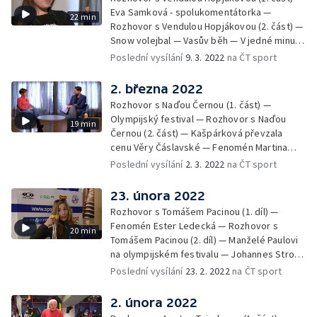
Eva Samková - spolukomentátorka —
22 min
Rozhovor s Vendulou Hopjákovou (2. část) —
Snow volejbal — Vasův běh — V jedné minutě
— Július Torma - 100 let od narození —
Poslední vysílání
9. 3. 2022
na ČT sport
Paralympiáda
2. března 2022
Rozhovor s Naďou Černou (1. část) —
Olympijský festival — Rozhovor s Naďou
19 min
Černou (2. část) — Kašpárková převzala
cenu Věry Čáslavské — Fenomén Martina
Sáblíková — V jedné minutě — Lindsey
Poslední vysílání
2. 3. 2022
na ČT sport
Jacobellisová — Kniha "Peking 2022"
23. února 2022
Rozhovor s Tomášem Pacinou (1. díl) —
Fenomén Ester Ledecká — Rozhovor s
20 min
Tomášem Pacinou (2. díl) — Manželé Paulovi
na olympijském festivalu — Johannes Strolz
— V jedné minutě — Thomas Bach ocenil
Poslední vysílání
23. 2. 2022
na ČT sport
čínské organizátory
2. února 2022