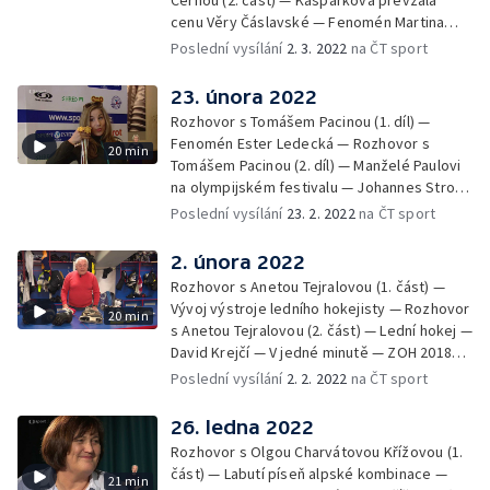
cenu Věry Čáslavské — Fenomén Martina
Sáblíková — V jedné minutě — Lindsey
Poslední vysílání
2. 3. 2022
na ČT sport
Jacobellisová — Kniha "Peking 2022"
23. února 2022
Rozhovor s Tomášem Pacinou (1. díl) —
Fenomén Ester Ledecká — Rozhovor s
20 min
Tomášem Pacinou (2. díl) — Manželé Paulovi
na olympijském festivalu — Johannes Strolz
— V jedné minutě — Thomas Bach ocenil
Poslední vysílání
23. 2. 2022
na ČT sport
čínské organizátory
2. února 2022
Rozhovor s Anetou Tejralovou (1. část) —
Vývoj výstroje ledního hokejisty — Rozhovor
20 min
s Anetou Tejralovou (2. část) — Lední hokej —
David Krejčí — V jedné minutě — ZOH 2018
Pchjongčchang
Poslední vysílání
2. 2. 2022
na ČT sport
26. ledna 2022
Rozhovor s Olgou Charvátovou Křížovou (1.
část) — Labutí píseň alpské kombinace —
21 min