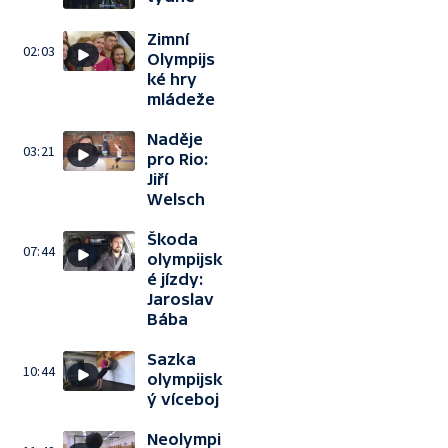
Zimní
02:03
Olympijs
ké hry
mládeže
Naděje
03:21
pro Rio:
Jiří
Welsch
Škoda
07:44
olympijsk
é jízdy:
Jaroslav
Bába
Sazka
10:44
olympijsk
ý víceboj
Neolympi