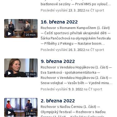
biatlonové sezóny — První HMS po vyloučení
Rusů a Bělorusů — Olympijské plány Markéty
Poslední vysílání
23. 3. 2022
na ČT sport
Nausch Slukové — V jedné minutě — Příběhy
z Pekingu
16. března 2022
Rozhovor s Romanem Kumpoštem (1. část)
— Čeští sportovci přivítali ukrajinské děti —
20 min
Šárka Pančochová na olympijském festivalu
— Příběhy z Pekingu — Nastane boom
curlingu v Česku? — V jedné minutě
Poslední vysílání
16. 3. 2022
na ČT sport
9. března 2022
Rozhovor s Vendulou Hopjákovou (1. část) —
Eva Samková - spolukomentátorka —
22 min
Rozhovor s Vendulou Hopjákovou (2. část) —
Snow volejbal — Vasův běh — V jedné minutě
— Július Torma - 100 let od narození —
Poslední vysílání
9. 3. 2022
na ČT sport
Paralympiáda
2. března 2022
Rozhovor s Naďou Černou (1. část) —
Olympijský festival — Rozhovor s Naďou
19 min
Černou (2. část) — Kašpárková převzala