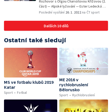
Rozhovor s Olgou Charvátovou Křížovou (2.
část) — Alpské lyžování — Ester Ledecká — V
jedné minutě — ZOH 2014
Poslední vysílání
26. 1. 2022
na ČT sport
Dalších 10 dílů
Ostatní také sledují
ME 2016 v
MS ve fotbalu klubů 2019
rychlobruslení
Katar
Bělorusko
Sport
Fotbal
Sport
Rychlobruslení