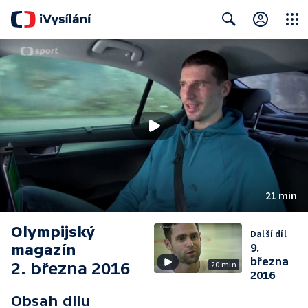
Close
Search
21 min
Olympijský
Další díl
magazín
9.
března
2. března 2016
20 min
2016
Obsah dílu