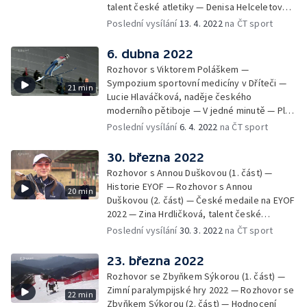
talent české atletiky — Denisa Helceletová -
halová mistryně Evropy 2011 — David
Poslední vysílání
13. 4. 2022
na ČT sport
Kostelecký a Jiří Lipták - sportovní střelba —
V jedné minutě
6. dubna 2022
Rozhovor s Viktorem Poláškem —
Sympozium sportovní medicíny v Dříteči —
21 min
Lucie Hlaváčková, naděje českého
moderního pětiboje — V jedné minutě — Ples
českého klubu olympioniků — MČR
Poslední vysílání
6. 4. 2022
na ČT sport
sportovních novinářů - obří slalom — Sociální
sítě
30. března 2022
Rozhovor s Annou Duškovou (1. část) —
Historie EYOF — Rozhovor s Annou
20 min
Duškovou (2. část) — České medaile na EYOF
2022 — Zina Hrdličková, talent české
sportovní střelby — Život s cukrovkou — V
Poslední vysílání
30. 3. 2022
na ČT sport
jedné minutě — Příběhy z Pekingu
23. března 2022
Rozhovor se Zbyňkem Sýkorou (1. část) —
Zimní paralympijské hry 2022 — Rozhovor se
22 min
Zbyňkem Sýkorou (2. část) — Hodnocení