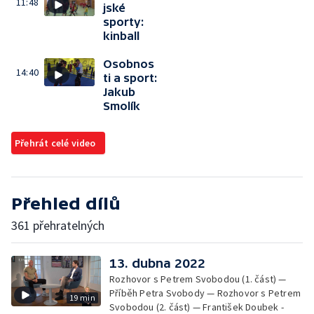
11:48
jské
sporty:
kinball
Osobnos
14:40
ti a sport:
Jakub
Smolík
Přehrát celé video
Přehled dílů
361 přehratelných
13. dubna 2022
Rozhovor s Petrem Svobodou (1. část) —
Příběh Petra Svobody — Rozhovor s Petrem
19 min
Svobodou (2. část) — František Doubek -