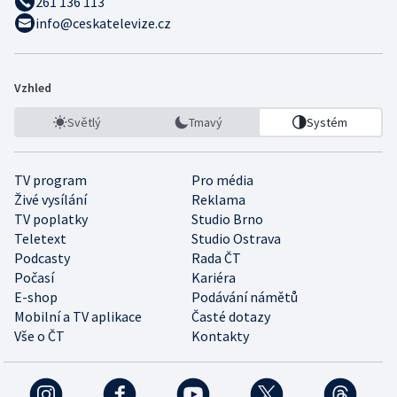
261 136 113
info@ceskatelevize.cz
Vzhled
Světlý
Tmavý
Systém
TV program
Pro média
Živé vysílání
Reklama
TV poplatky
Studio Brno
Teletext
Studio Ostrava
Podcasty
Rada ČT
Počasí
Kariéra
E-shop
Podávání námětů
Mobilní a TV aplikace
Časté dotazy
Vše o ČT
Kontakty