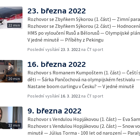
23. března 2022
Rozhovor se Zbyňkem Sýkorou (1. část) — Zimní para
22 min
Rozhovor se Zbyňkem Sýkorou (2. část) — Hodnocení
HMS po vyloučení Rusů a Bělorusů — Olympijské plá
V jedné minutě — Příběhy z Pekingu
Poslední vysílání
23. 3. 2022
na ČT sport
16. března 2022
Rozhovor s Romanem Kumpoštem (1. část) — Čeští spo
20 min
děti — Šárka Pančochová na olympijském festivalu —
Nastane boom curlingu v Česku? — V jedné minutě
Poslední vysílání
16. 3. 2022
na ČT sport
9. března 2022
Rozhovor s Vendulou Hopjákovou (1. část) — Eva S
22 min
Rozhovor s Vendulou Hopjákovou (2. část) — Snow vo
minutě — Július Torma - 100 let od narození — Para