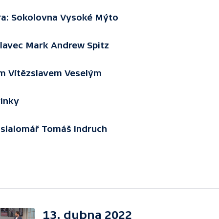
ura: Sokolovna Vysoké Mýto
plavec Mark Andrew Spitz
m Vítězslavem Veselým
vinky
 slalomář Tomáš Indruch
13. dubna 2022