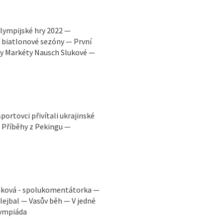
lympijské hry 2022 —
 biatlonové sezóny — První
ny Markéty Nausch Slukové —
rtovci přivítali ukrajinské
 Příběhy z Pekingu —
amková - spolukomentátorka —
lejbal — Vasův běh — V jedné
lympiáda