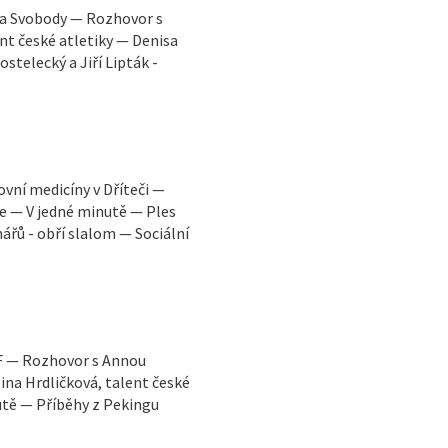
ra Svobody — Rozhovor s
nt české atletiky — Denisa
stelecký a Jiří Lipták -
ní medicíny v Dříteči —
e — V jedné minutě — Ples
řů - obří slalom — Sociální
OF — Rozhovor s Annou
ina Hrdličková, talent české
utě — Příběhy z Pekingu