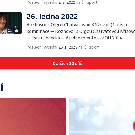
Poslední vysílání
2. 2. 2022
na ČT sport
26. ledna 2022
Rozhovor s Olgou Charvátovou Křížovou (1. část) — L
21 min
kombinace — Rozhovor s Olgou Charvátovou Křížovou 
— Ester Ledecká — V jedné minutě — ZOH 2014
Poslední vysílání
26. 1. 2022
na ČT sport
Dalších 10 dílů
í