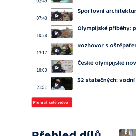
02:49
Sportovní architekt
07:43
Olympijské příběhy: 
10:28
Rozhovor s oštěpaře
13:17
České olympijské no
18:03
52 statečných: vodní
21:51
Přehrát celé video
Přehled dílů