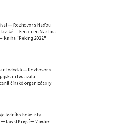
tival — Rozhovor s Naďou
áslavské — Fenomén Martina
 — Kniha "Peking 2022"
ter Ledecká — Rozhovor s
pijském festivalu —
enil čínské organizátory
oje ledního hokejisty —
 — David Krejčí — V jedné