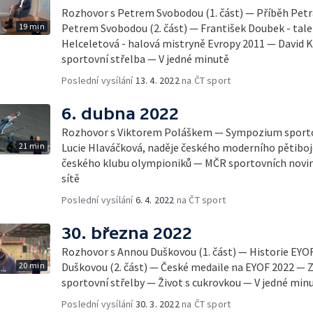
Rozhovor s Petrem Svobodou (1. část) — Příběh Pet
19 min
Petrem Svobodou (2. část) — František Doubek - tale
Helceletová - halová mistryně Evropy 2011 — David Ko
sportovní střelba — V jedné minutě
Poslední vysílání
13. 4. 2022
na ČT sport
6. dubna 2022
Rozhovor s Viktorem Poláškem — Sympozium sportov
21 min
Lucie Hlaváčková, naděje českého moderního pětiboj
českého klubu olympioniků — MČR sportovních noviná
sítě
Poslední vysílání
6. 4. 2022
na ČT sport
30. března 2022
Rozhovor s Annou Duškovou (1. část) — Historie EY
20 min
Duškovou (2. část) — České medaile na EYOF 2022 — Z
sportovní střelby — Život s cukrovkou — V jedné min
Poslední vysílání
30. 3. 2022
na ČT sport