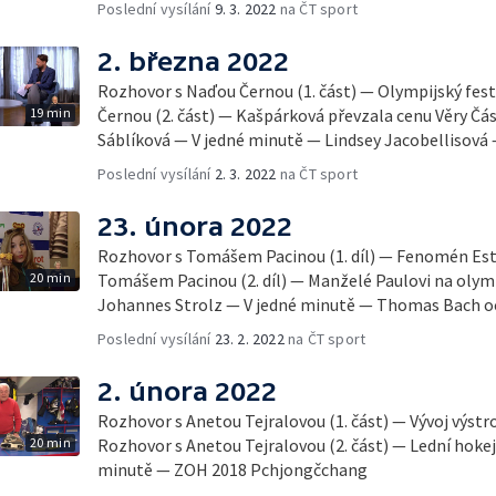
Poslední vysílání
9. 3. 2022
na ČT sport
2. března 2022
Rozhovor s Naďou Černou (1. část) — Olympijský fes
19 min
Černou (2. část) — Kašpárková převzala cenu Věry Č
Sáblíková — V jedné minutě — Lindsey Jacobellisová
Poslední vysílání
2. 3. 2022
na ČT sport
23. února 2022
Rozhovor s Tomášem Pacinou (1. díl) — Fenomén Es
20 min
Tomášem Pacinou (2. díl) — Manželé Paulovi na olym
Johannes Strolz — V jedné minutě — Thomas Bach oc
Poslední vysílání
23. 2. 2022
na ČT sport
2. února 2022
Rozhovor s Anetou Tejralovou (1. část) — Vývoj výstr
20 min
Rozhovor s Anetou Tejralovou (2. část) — Lední hokej
minutě — ZOH 2018 Pchjongčchang