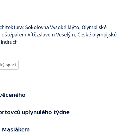
hitektura: Sokolovna Vysoké Mýto, Olympijské
 s oštěpařem Vítězslavem Veselým, České olympijské
 Indruch
ký sport
Svěceného
ortovců uplynulého týdne
m Maslákem