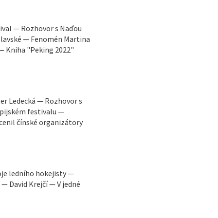
tival — Rozhovor s Naďou
áslavské — Fenomén Martina
 — Kniha "Peking 2022"
ter Ledecká — Rozhovor s
pijském festivalu —
enil čínské organizátory
oje ledního hokejisty —
 — David Krejčí — V jedné