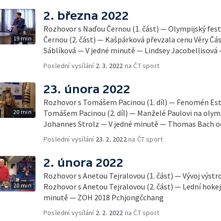
2. března 2022
Rozhovor s Naďou Černou (1. část) — Olympijský fes
19 min
Černou (2. část) — Kašpárková převzala cenu Věry Č
Sáblíková — V jedné minutě — Lindsey Jacobellisová
Poslední vysílání
2. 3. 2022
na ČT sport
23. února 2022
Rozhovor s Tomášem Pacinou (1. díl) — Fenomén Es
20 min
Tomášem Pacinou (2. díl) — Manželé Paulovi na olym
Johannes Strolz — V jedné minutě — Thomas Bach oc
Poslední vysílání
23. 2. 2022
na ČT sport
2. února 2022
Rozhovor s Anetou Tejralovou (1. část) — Vývoj výstr
20 min
Rozhovor s Anetou Tejralovou (2. část) — Lední hokej
minutě — ZOH 2018 Pchjongčchang
Poslední vysílání
2. 2. 2022
na ČT sport