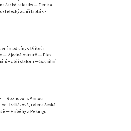
nt české atletiky — Denisa
stelecký a Jiří Lipták -
ní medicíny v Dříteči —
e — V jedné minutě — Ples
řů - obří slalom — Sociální
OF — Rozhovor s Annou
ina Hrdličková, talent české
utě — Příběhy z Pekingu