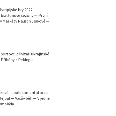
lympijské hry 2022 —
 biatlonové sezóny — První
ny Markéty Nausch Slukové —
rtovci přivítali ukrajinské
 Příběhy z Pekingu —
amková - spolukomentátorka —
lejbal — Vasův běh — V jedné
lympiáda