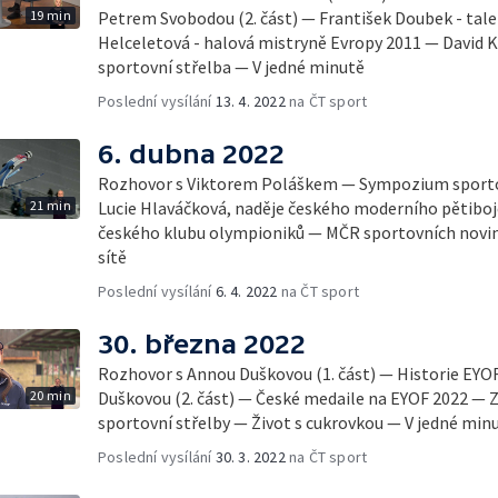
19 min
Petrem Svobodou (2. část) — František Doubek - tale
Helceletová - halová mistryně Evropy 2011 — David Ko
sportovní střelba — V jedné minutě
Poslední vysílání
13. 4. 2022
na ČT sport
6. dubna 2022
Rozhovor s Viktorem Poláškem — Sympozium sportov
21 min
Lucie Hlaváčková, naděje českého moderního pětiboj
českého klubu olympioniků — MČR sportovních noviná
sítě
Poslední vysílání
6. 4. 2022
na ČT sport
30. března 2022
Rozhovor s Annou Duškovou (1. část) — Historie EY
20 min
Duškovou (2. část) — České medaile na EYOF 2022 — Z
sportovní střelby — Život s cukrovkou — V jedné min
Poslední vysílání
30. 3. 2022
na ČT sport