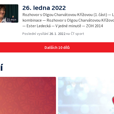
26. ledna 2022
Rozhovor s Olgou Charvátovou Křížovou (1. část) — L
21 min
kombinace — Rozhovor s Olgou Charvátovou Křížovou 
— Ester Ledecká — V jedné minutě — ZOH 2014
Poslední vysílání
26. 1. 2022
na ČT sport
Dalších 10 dílů
í