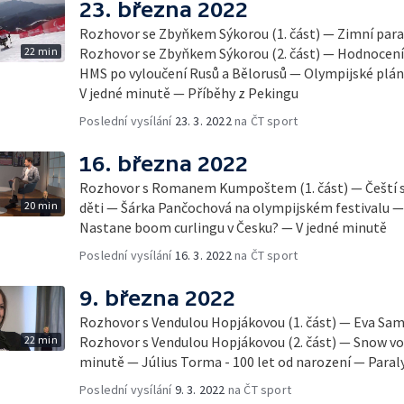
23. března 2022
Rozhovor se Zbyňkem Sýkorou (1. část) — Zimní para
22 min
Rozhovor se Zbyňkem Sýkorou (2. část) — Hodnocení
HMS po vyloučení Rusů a Bělorusů — Olympijské plá
V jedné minutě — Příběhy z Pekingu
Poslední vysílání
23. 3. 2022
na ČT sport
16. března 2022
Rozhovor s Romanem Kumpoštem (1. část) — Čeští spo
20 min
děti — Šárka Pančochová na olympijském festivalu —
Nastane boom curlingu v Česku? — V jedné minutě
Poslední vysílání
16. 3. 2022
na ČT sport
9. března 2022
Rozhovor s Vendulou Hopjákovou (1. část) — Eva S
22 min
Rozhovor s Vendulou Hopjákovou (2. část) — Snow vo
minutě — Július Torma - 100 let od narození — Para
Poslední vysílání
9. 3. 2022
na ČT sport