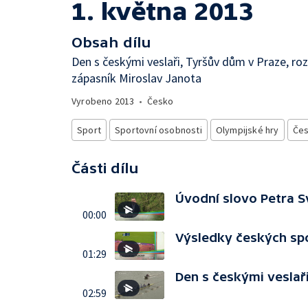
1. května 2013
Obsah dílu
Den s českými veslaři, Tyršův dům v Praze, r
zápasník Miroslav Janota
Vyrobeno
2013
•
Česko
Sport
Sportovní osobnosti
Olympijské hry
Čes
Části dílu
Úvodní slovo Petra 
00:00
Výsledky českých sp
01:29
Den s českými veslař
02:59