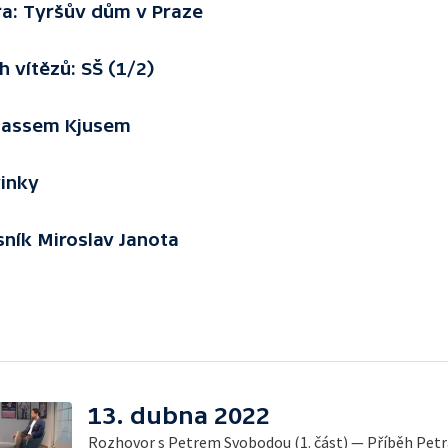
ra: Tyršův dům v Praze
 vítězů: SŠ (1/2)
Lassem Kjusem
vinky
sník Miroslav Janota
13. dubna 2022
Rozhovor s Petrem Svobodou (1. část) — Příběh Pet