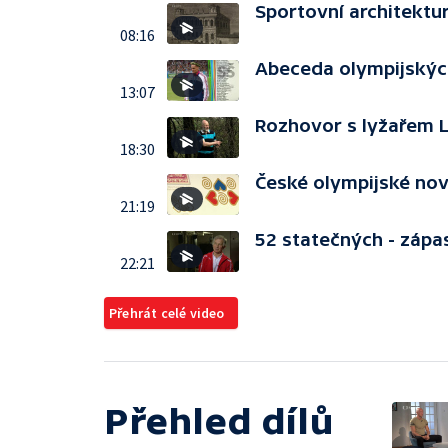
Sportovní architektu
08:16
Abeceda olympijských
13:07
Rozhovor s lyžařem 
18:30
České olympijské no
21:19
52 statečných - zápa
22:21
Přehrát celé video
Přehled dílů