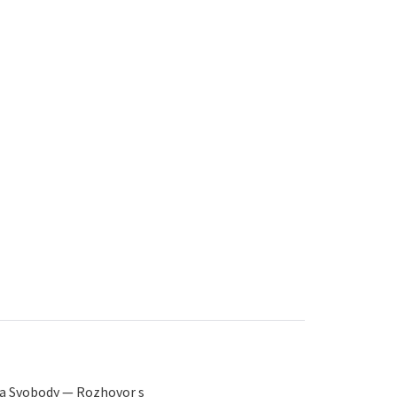
ra Svobody — Rozhovor s