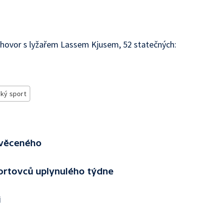
ozhovor s lyžařem Lassem Kjusem, 52 statečných:
ký sport
Svěceného
ortovců uplynulého týdne
i