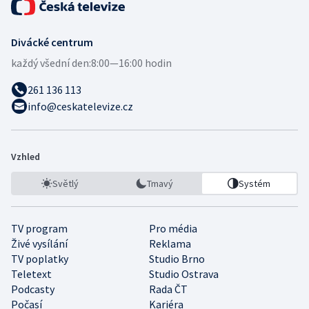
Divácké centrum
každý všední den:
8:00—16:00 hodin
261 136 113
info@ceskatelevize.cz
Vzhled
Světlý
Tmavý
Systém
TV program
Pro média
Živé vysílání
Reklama
TV poplatky
Studio Brno
Teletext
Studio Ostrava
Podcasty
Rada ČT
Počasí
Kariéra