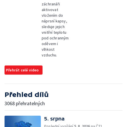
záchranáři
aktivovat
vložením do
náprsní kapsy,
sleduje jejich
vnitřní teplotu
pod ochranným
oděvem i
vlhkost
vzduchu.
Přehrát celé video
Přehled dílů
3068 přehratelných
5. srpna
Poslední vysílání
5. 8. 2026
na ČT1