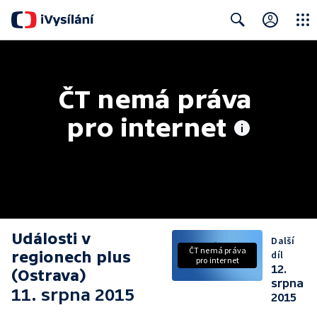
Close
Search
ČT nemá práva 
pro internet
Události v
Další
ČT nemá práva
regionech plus
díl
pro internet
12.
(Ostrava)
srpna
11. srpna 2015
2015