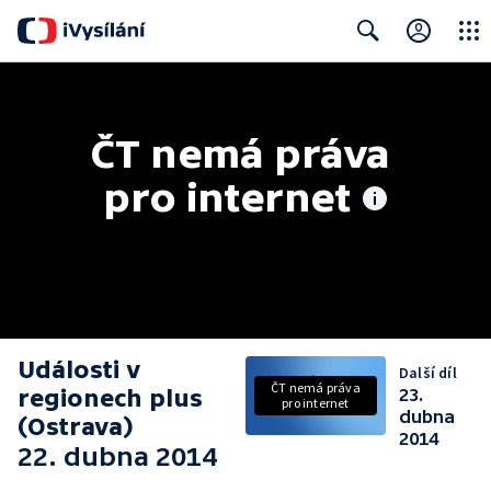
Close
Search
ČT nemá práva 
pro internet
Události v
Další díl
ČT nemá práva
regionech plus
23.
pro internet
dubna
(Ostrava)
2014
22. dubna 2014