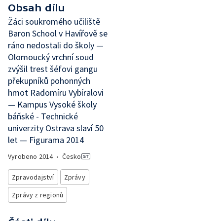
Obsah dílu
Žáci soukromého učiliště
Baron School v Havířově se
ráno nedostali do školy —
Olomoucký vrchní soud
zvýšil trest šéfovi gangu
překupníků pohonných
hmot Radomíru Vybíralovi
— Kampus Vysoké školy
báňské - Technické
univerzity Ostrava slaví 50
let — Figurama 2014
Vyrobeno
2014
•
Česko
Zpravodajství
Zprávy
Zprávy z regionů