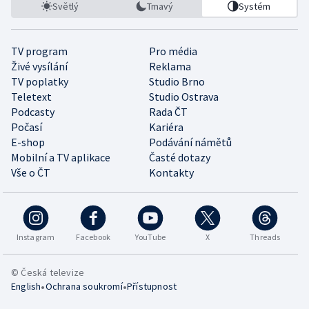
Světlý
Tmavý
Systém
TV program
Pro média
Živé vysílání
Reklama
TV poplatky
Studio Brno
Teletext
Studio Ostrava
Podcasty
Rada ČT
Počasí
Kariéra
E-shop
Podávání námětů
Mobilní a TV aplikace
Časté dotazy
Vše o ČT
Kontakty
Instagram
Facebook
YouTube
X
Threads
© Česká televize
•
•
English
Ochrana soukromí
Přístupnost