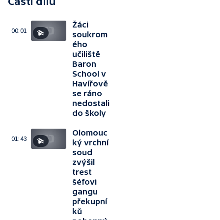
Části dílu
Žáci
00:01
soukrom
ého
učiliště
Baron
School v
Havířově
se ráno
nedostali
do školy
Olomouc
01:43
ký vrchní
soud
zvýšil
trest
šéfovi
gangu
překupní
ků