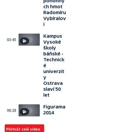
pohonný
ch hmot
Radomíru
Vybíralov
i
Kampus
03:45
Vysoké
školy
báňské -
Technick
é
univerzit
y
Ostrava
slaví 50
let
Figurama
06:28
2014
Přehrát celé video