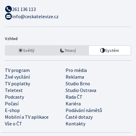
261 136 113
info@ceskatelevize.cz
Vzhled
Světlý
Tmavý
Systém
TV program
Pro média
Živé vysílání
Reklama
TV poplatky
Studio Brno
Teletext
Studio Ostrava
Podcasty
Rada ČT
Počasí
Kariéra
E-shop
Podávání námětů
Mobilní a TV aplikace
Časté dotazy
Vše o ČT
Kontakty