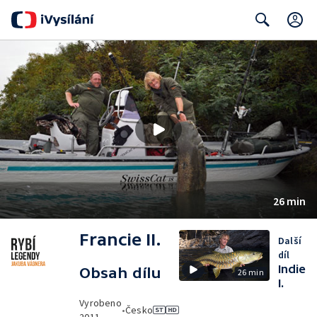
C
Search
26 min
Francie II.
Další
díl
Indie
Obsah dílu
26 min
I.
Vyrobeno
•
Česko