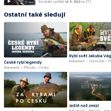
Poslední vysílání
16. 8. 2018
na ČT2
27 min
Ostatní také sledují
Rybí svět Jakuba Vá
Dokument
Cestování
P
České rybí legendy
Dokument
Příroda
Česko
Ještě než zmizí
Dokument
Příroda
Etno