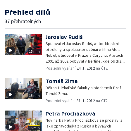
Přehled dílů
37 přehratelných
Jaroslav Rudiš
Spisovatel Jaroslav Rudiš, autor literární
předlohy a spoluautor scénáře filmu Alois
15 min
Nebel, studoval v Praze a Curychu. V letech
2001 až 2002 pobýval v Berlíně, kde obdržel
novinářské stipendium na Svobodné
Poslední vysílání
24. 1. 2012
na ČT2
univerzitě.
Tomáš Zima
Děkan 1.lékařské fakulty a biochemik Prof.
Tomáš Zima.
15 min
Poslední vysílání
31. 1. 2012
na ČT2
Petra Procházková
Novinářka Petra Procházková se proslavila
jako zpravodajka z Ruska a bývalých
15 min