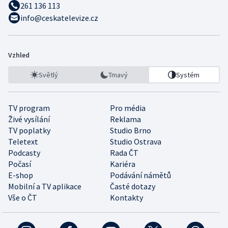
261 136 113
info@ceskatelevize.cz
Vzhled
Světlý
Tmavý
Systém
TV program
Pro média
Živé vysílání
Reklama
TV poplatky
Studio Brno
Teletext
Studio Ostrava
Podcasty
Rada ČT
Počasí
Kariéra
E-shop
Podávání námětů
Mobilní a TV aplikace
Časté dotazy
Vše o ČT
Kontakty