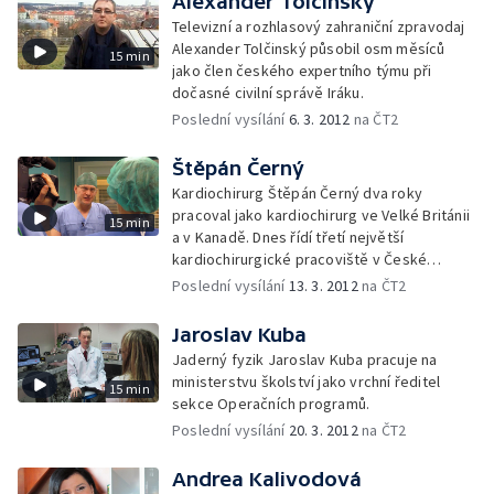
Alexander Tolčinský
Televizní a rozhlasový zahraniční zpravodaj
Alexander Tolčinský působil osm měsíců
15 min
jako člen českého expertního týmu při
dočasné civilní správě Iráku.
Poslední vysílání
6. 3. 2012
na ČT2
Štěpán Černý
Kardiochirurg Štěpán Černý dva roky
pracoval jako kardiochirurg ve Velké Británii
15 min
a v Kanadě. Dnes řídí třetí největší
kardiochirurgické pracoviště v České
republice a se svým týmem ročně provede
Poslední vysílání
13. 3. 2012
na ČT2
na 800 operací.
Jaroslav Kuba
Jaderný fyzik Jaroslav Kuba pracuje na
ministerstvu školství jako vrchní ředitel
15 min
sekce Operačních programů.
Poslední vysílání
20. 3. 2012
na ČT2
Andrea Kalivodová