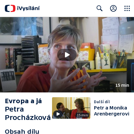
Close
Search
15 min
Evropa a já
Další díl
Petra
Petr a Monika
Arenbergerovi
15 min
Procházková
Obsah dílu