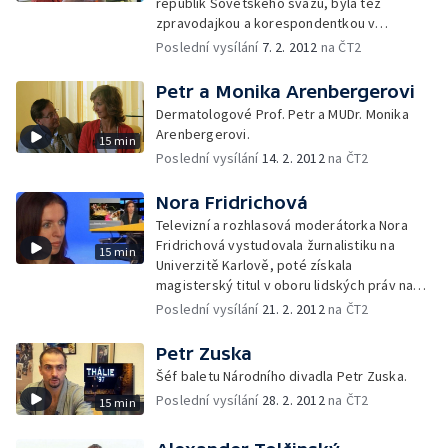
republik Sovětského svazu, byla též
zpravodajkou a korespondentkou v
Afghánistánu.
Poslední vysílání
7. 2. 2012
na ČT2
Petr a Monika Arenbergerovi
Dermatologové Prof. Petr a MUDr. Monika
Arenbergerovi.
15 min
Poslední vysílání
14. 2. 2012
na ČT2
Nora Fridrichová
Televizní a rozhlasová moderátorka Nora
Fridrichová vystudovala žurnalistiku na
15 min
Univerzitě Karlově, poté získala
magisterský titul v oboru lidských práv na
London University v Anglii.
Poslední vysílání
21. 2. 2012
na ČT2
Petr Zuska
Šéf baletu Národního divadla Petr Zuska.
Poslední vysílání
28. 2. 2012
na ČT2
15 min