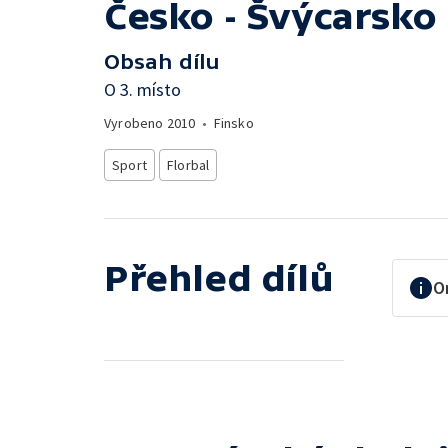
Česko - Švýcarsko
Obsah dílu
O 3. místo
Vyrobeno
2010
•
Finsko
Sport
Florbal
Přehled dílů
O