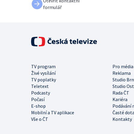
Otevřít kontaktní
formulář
TV program
Pro média
Živé vysílání
Reklama
TV poplatky
Studio Br
Teletext
Studio Os
Podcasty
Rada ČT
Počasí
Kariéra
E-shop
Podávání 
Mobilní a TV aplikace
Časté dot
Vše o ČT
Kontakty