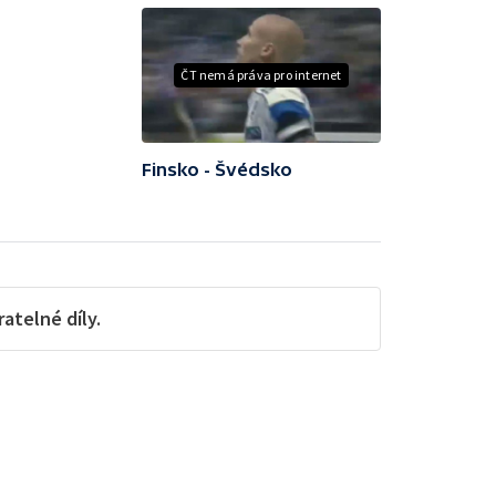
ČT nemá práva pro internet
Finsko - Švédsko
telné díly.