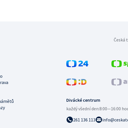
Česká t
no
trava
Divácké centrum
námětů
azy
každý všední den:
8:00—16:00 ho
261 136 113
info@ceskate