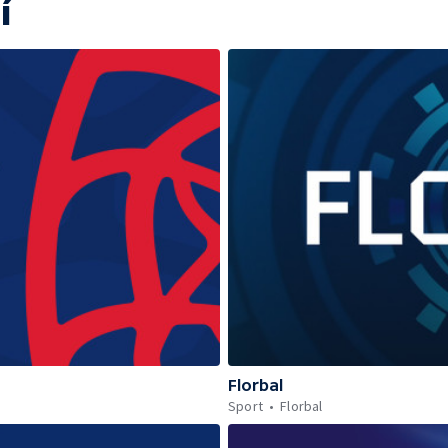
í
Florbal
Sport
Florbal