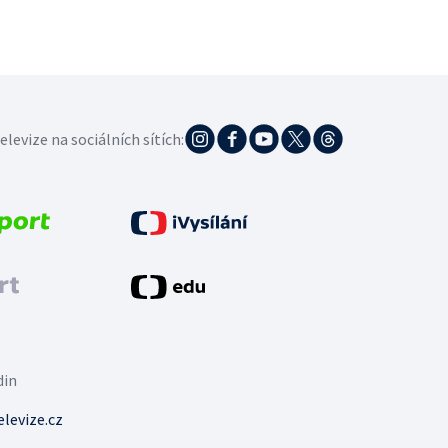
elevize na sociálních sítích:
din
levize.cz