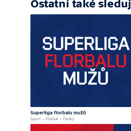
Ostatní také sleduj
Superliga florbalu mužů
Sport
Florbal
Český