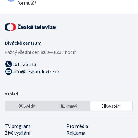
formulář
Divácké centrum
každý všední den:
8:00—16:00 hodin
261 136 113
info@ceskatelevize.cz
Vzhled
Světlý
Tmavý
Systém
TV program
Pro média
Živé vysílání
Reklama