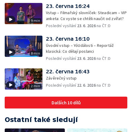
23. června 16:24
Vstup – Filmařský slovníček: Steadicam – VIP
anketa: Co vyste se chtěli naučit od zvířat?
9 min
Poslední vysílání
23. 6. 2026
na ČT :D
23. června 16:10
Úvodní vstup – YóUdálosti – Reportáž
klasická: Co dělají poslanci
8 min
Poslední vysílání
23. 6. 2026
na ČT :D
22. června 16:43
Závěrečný vstup
Poslední vysílání
22. 6. 2026
na ČT :D
2 min
Dalších 10 dílů
Ostatní také sledují