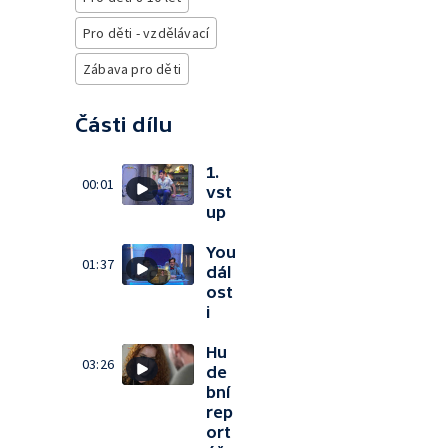
Pro děti - vzdělávací
Zábava pro děti
Části dílu
1.
00:01
vst
up
You
01:37
dál
ost
i
Hu
03:26
de
bní
rep
ort