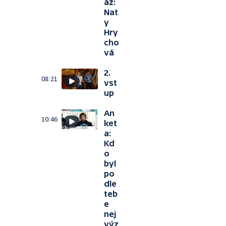
áž:
Nat
y
Hry
cho
vá
2.
08:21
vst
up
An
10:46
ket
a:
Kd
o
byl
po
dle
teb
e
nej
výz