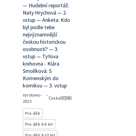
— Hudební reportáž:
Naty Hrychová — 2.
vstup — Anketa: Kdo
byl podle tebe
nejvýznamnější
českou historickou
osobností? — 3.
vstup — TyYova
knihovna - Klára
Smolíková: S
Komenským do
komiksu — 3. vstup
Vyrobeno
•
Česko
2023
Pro děti
Pro děti 6-8 let
Pro děti 8-10 let