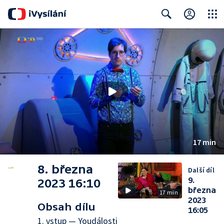
Close
Search
17 min
8. března
Další díl
9.
2023 16:10
března
17 min
2023
Obsah dílu
16:05
1. vstup — Youdálosti