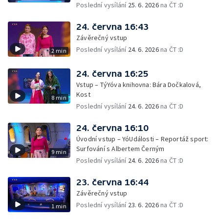
Poslední vysílání
25. 6. 2026
na ČT :D
24. června 16:43
Závěrečný vstup
Poslední vysílání
24. 6. 2026
na ČT :D
2 min
24. června 16:25
Vstup – TýYóva knihovna: Bára Dočkalová,
Kost
8 min
Poslední vysílání
24. 6. 2026
na ČT :D
24. června 16:10
Úvodní vstup – YóUdálosti – Reportáž sport:
Surfování s Albertem Černým
9 min
Poslední vysílání
24. 6. 2026
na ČT :D
23. června 16:44
Závěrečný vstup
Poslední vysílání
23. 6. 2026
na ČT :D
1 min