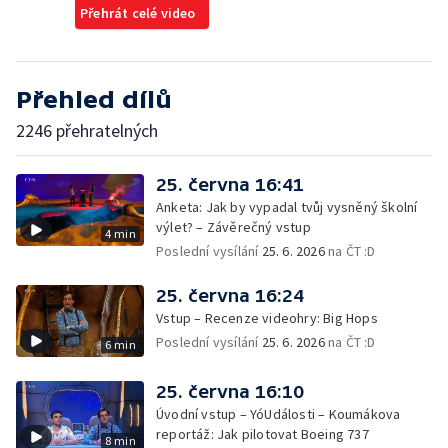
Přehrát celé video
Přehled dílů
2246 přehratelných
25. června 16:41
Anketa: Jak by vypadal tvůj vysněný školní
výlet? – Závěrečný vstup
4 min
Poslední vysílání
25. 6. 2026
na ČT :D
25. června 16:24
Vstup – Recenze videohry: Big Hops
Poslední vysílání
25. 6. 2026
na ČT :D
6 min
25. června 16:10
Úvodní vstup – YóUdálosti – Koumákova
reportáž: Jak pilotovat Boeing 737
8 min