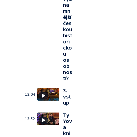
na
mn
ější
čes
kou
hist
ori
cko
u
os
ob
nos
tí?
3.
12:04
vst
up
Ty
13:52
Yov
a
kni