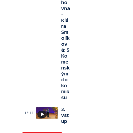
ho
vna
-
Klá
ra
Sm
olík
ov
á: S
Ko
me
nsk
ým
do
ko
mik
su
3.
15:11
vst
up